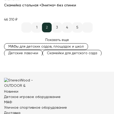
Скамейка стальная «Энигма» без спинки
46 310 ₽
1
2
3
4
5
Показать еще
МАФы для детских садов, площадок и школ
Детские лавочки
Скамейки для детского сада
Модульные скамейки
Скамейки для школы
Антивандальные скамейки
Городские скамейки
Скамейки без спинки
Радиусные скамейки
Скамейки для детской площадки
Скамейки со спинкой
Современные скамейки
Новинки
Стальные скамейки
Скамейки с зарядкой
Детское игровое оборудование
Легкие скамейки
Двухсторонние скамейки
МАФ
Скамейки без подлокотников
Уличное спортивное оборудование
Скамейки с подлокотниками
Доставка