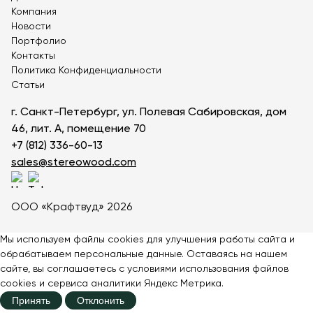
Компания
Переносные скамейки
Скамейки во двор
Новости
Скамейки для веранды
Ритуальные скамейки
Портфолио
Параметрические скамейки
Необычные скамейки
Контакты
Лавки из бруса
Политика Конфиденциальности
Статьи
Скамейки вокруг дерева или столба
Скамейки из лиственницы
Скамейки из сосны
г. Санкт-Петербург, ул. Полевая Сабировская, дом
Скамейки из металла и дерева
Круглые скамейки
46, лит. А, помещение 70
Металлические скамейки
Лавочки в беседку
+7 (812) 336-60-13
Полукруглые скамейки
Деревянные скамейки
sales@stereowood.com
Cкамейки из профильной трубы
Парковые скамейки
Уличные скамейки
ООО «Крафтвуд» 2026
Садовые скамейки со спинкой
Садовые скамейки
Мы используем файлы cookies для улучшения работы сайта и
обрабатываем персональные данные. Оставаясь на нашем
сайте, вы соглашаетесь с
условиями
использования файлов
cookies и сервиса аналитики Яндекс Метрика.
Принять
Отклонить