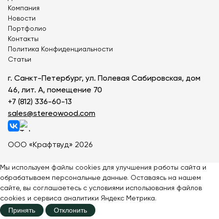
Компания
Переносные скамейки
Скамейки во двор
Новости
Скамейки для веранды
Ритуальные скамейки
Портфолио
Параметрические скамейки
Необычные скамейки
Контакты
Лавки из бруса
Политика Конфиденциальности
Статьи
Скамейки вокруг дерева или столба
Скамейки из лиственницы
Скамейки из сосны
г. Санкт-Петербург, ул. Полевая Сабировская, дом
Скамейки из металла и дерева
Круглые скамейки
46, лит. А, помещение 70
Металлические скамейки
Лавочки в беседку
+7 (812) 336-60-13
Полукруглые скамейки
Деревянные скамейки
sales@stereowood.com
Cкамейки из профильной трубы
Парковые скамейки
Уличные скамейки
ООО «Крафтвуд» 2026
Садовые скамейки со спинкой
Садовые скамейки
Мы используем файлы cookies для улучшения работы сайта и
обрабатываем персональные данные. Оставаясь на нашем
сайте, вы соглашаетесь с
условиями
использования файлов
cookies и сервиса аналитики Яндекс Метрика.
Принять
Отклонить