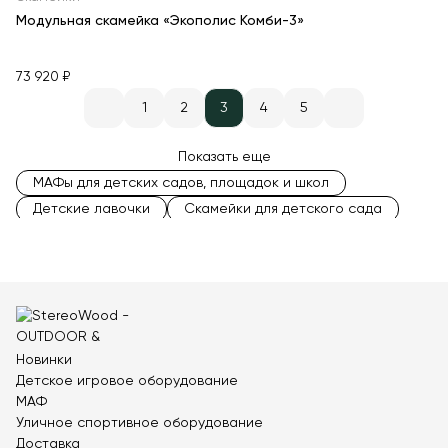
Модульная скамейка «Экополис Комби-3»
73 920 ₽
1
2
3
4
5
Показать еще
МАФы для детских садов, площадок и школ
Детские лавочки
Скамейки для детского сада
Модульные скамейки
Скамейки для школы
Антивандальные скамейки
Городские скамейки
Скамейки без спинки
Радиусные скамейки
Скамейки для детской площадки
Скамейки со спинкой
Современные скамейки
Новинки
Стальные скамейки
Скамейки с зарядкой
Детское игровое оборудование
Легкие скамейки
Двухсторонние скамейки
МАФ
Скамейки без подлокотников
Уличное спортивное оборудование
Скамейки с подлокотниками
Доставка