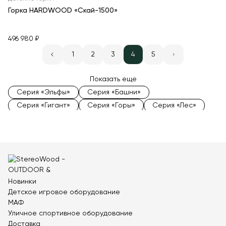
Горка HARDWOOD «Скай-1500»
496 980 ₽
1
2
3
4
5
Показать еще
Серия «Эльфы»
Серия «Башни»
Серия «Гигант»
Серия «Горы»
Серия «Лес»
Детская горка 2 метра
Детская горка 3 метра
Детский домик с горкой
Деревянные горки
Металлические горки
Горки для детской площадки
Горки для дачи
Горки для парков
Горки для детских садов
Новинки
Большие горки
Маленькие горки
Детское игровое оборудование
Детский игровой комплекс Эко
МАФ
Игровой комплекс с трубой
Уличное спортивное оборудование
Металлические детские игровые комплексы
Доставка