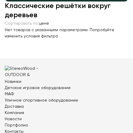
Классические решётки вокруг
Качалки на пружине
деревьев
Игровые домики
Сортировать по:
цене
Канатные дороги
Нет товаров с указанными параметрами. Попробуйте
Песочницы
изменить условия фильтра
Игровые элементы
Теневые навесы для детских садов
Встраиваемые уличные батуты
Показать все товары
Новинки
МАФ
Детское игровое оборудование
МАФ
Скамейки
Уличное спортивное оборудование
Уличные урны
Доставка
Компания
Велопарковки
Новости
Парковые качели
Портфолио
Контакты