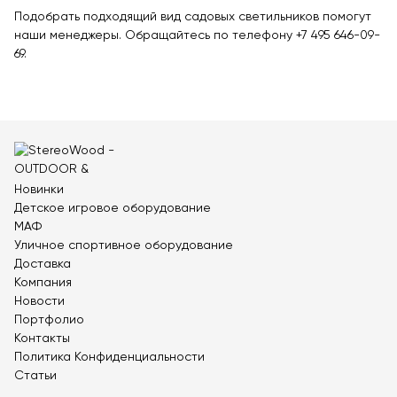
Теннисные столы
Подобрать подходящий вид садовых светильников помогут
наши менеджеры. Обращайтесь по телефону +7 495 646-09-
Футбольные ворота
69.
Мобильные и стационарные трибуны
Показать все товары
О компании
▼
Партнёрам
▼
Новинки
Детское игровое оборудование
Новости
МАФ
Уличное спортивное оборудование
Портфолио
Доставка
Компания
Контакты
Новости
Портфолио
Статьи
Контакты
Политика Конфиденциальности
Личный кабинет
Статьи