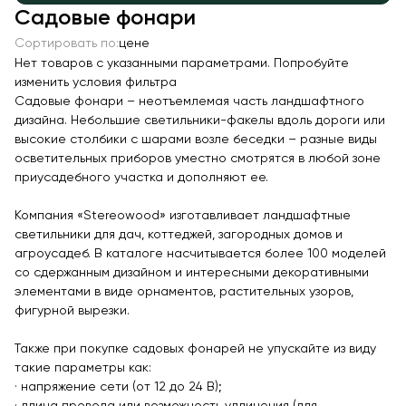
Садовые фонари
Качалки на пружине
Сортировать по:
цене
Игровые домики
Нет товаров с указанными параметрами. Попробуйте
Канатные дороги
изменить условия фильтра
Садовые фонари – неотъемлемая часть ландшафтного
Песочницы
дизайна. Небольшие светильники-факелы вдоль дороги или
Игровые элементы
высокие столбики с шарами возле беседки – разные виды
осветительных приборов уместно смотрятся в любой зоне
Теневые навесы для детских садов
приусадебного участка и дополняют ее.
Встраиваемые уличные батуты
Компания «Stereowood» изготавливает ландшафтные
Показать все товары
светильники для дач, коттеджей, загородных домов и
агроусадеб. В каталоге насчитывается более 100 моделей
МАФ
со сдержанным дизайном и интересными декоративными
элементами в виде орнаментов, растительных узоров,
Скамейки
фигурной вырезки.
Уличные урны
Также при покупке садовых фонарей не упускайте из виду
Велопарковки
такие параметры как:
Парковые качели
· напряжение сети (от 12 до 24 В);