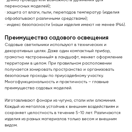
· длина провода или возможность удлинения (для
Контейнерные площадки для ТБО
переносных моделей);
Навесы и беседки
· защита от влаги, пыли, перепадов температур (изделия
Перголы
обрабатывают различными средствами);
· индекс безопасности (наши изделия имеют не менее IP44).
Лежаки и шезлонги
Стенды и указатели
Преимущества садового освещения
Садовые светильники используют в технических и
Умный город
декоративных целях. Даже один компактный прибор,
Оборудование для выгула и дрессировки собак
грамотно «встроенный» в ландшафт, меняет оформление
территории в целом. При правильном расположении
Показать все товары
получается зонировать пространство и организовать
безопасные проходы по приусадебному участку.
Уличное спортивное оборудование
Многофункциональность и практичность – главные
преимущества садовых моделей.
Спортивные площадки в ЭКО-стиле
Оборудование для воркаута
Изготавливают фонари из чугуна, стали или алюминия.
Каждый из металлов устойчив к внешним воздействиям и
Уличные тренажеры
сохраняет целостность в течение 5-10 лет. Различаются
Параворкаут
изделия из разных материалов только весом и внешним
видом.
УРБАНИКА спорт