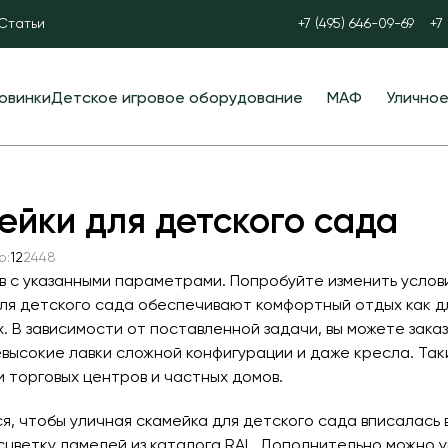
Статьи
+7 (495) 646-09-69
+7
овинки
Детское игровое оборудование
МАФ
Улично
Детские игровые комплексы
Скамейки
Спортив
Детские научные площадки
Уличные урны
Оборудо
ейки для детского сада
Детские горки
Велопарковки
Уличные
о:
12
24
48
Игры с водой и песком
Парковые качели
Паравор
в с указанными параметрами. Попробуйте изменить услов
Полосы препятствий
Контейнерные площадки для ТБО
УРБАНИК
ля детского сада обеспечивают комфортный отдых как дл
. В зависимости от поставленной задачи, вы можете зака
Пространственные сетки
Навесы и беседки
Теннисн
евысокие лавки сложной конфигурации и даже кресла. Таки
Балансиры
Перголы
Футболь
 торговых центров и частных домов.
Качели
Лежаки и шезлонги
Мобильн
ся, чтобы уличная скамейка для детского сада вписалась
трибуны
сцветку ламелей из каталога RAL. Дополнительно можно у