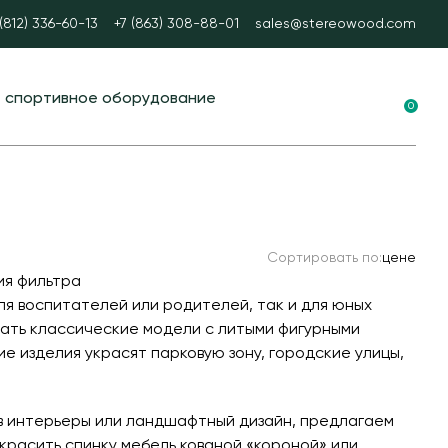
 (812) 336-60-13
+7 (863) 308-88-01
sales@stereowood.com
е спортивное оборудование
0
ные площадки в ЭКО-стиле
вание для воркаута
 тренажеры
Сортировать по:
цене
каут
ия фильтра
А спорт
я воспитателей или родителей, так и для юных
зать классические модели с литыми фигурными
ые столы
е изделия украсят парковую зону, городские улицы,
ные ворота
ые и стационарные
 в интерьеры или ландшафтный дизайн, предлагаем
красить спинку мебель кованой «короной» или