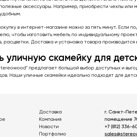
Детские карусели
Стенды и указатели
полезные аксессуары. Например, приобрести чехлы или м
Качалки на пружине
Умный город
Показат
удобным.
Игровые домики
Оборудование для выгула и
окупку в интернет-магазине можно за пять минут. Если п
дрессировки собак
Канатные дороги
елю, чтобы изготовить мебель по индивидуальному проект
 расцветки. Доставка и установка товара производится н
Песочницы
Показать все товары
Игровые элементы
ь уличную скамейку для детс
Теневые навесы для детских садов
Stereowood" предлагает большой выбор доступных и выг
дов. Наши уличные скамейки идеально подходят для детск
Встраиваемые уличные батуты
Показать все товары
Доставка
г. Санкт-Пете
ое
Компания
помещение 7
Новости
+7 (812) 336-6
Портфолио
sales@stere