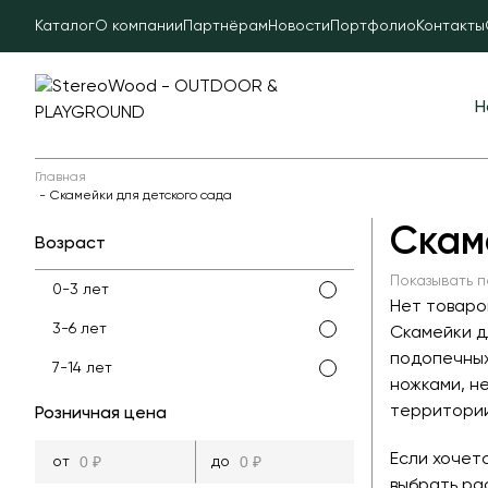
Каталог
О компании
Партнёрам
Новости
Портфолио
Контакты
Н
Главная
Скамейки для детского сада
Скам
Возраст
Показывать п
0-3 лет
Нет товаро
3-6 лет
Скамейки д
подопечных
7-14 лет
ножками, н
территории
Розничная цена
Если хочет
выбрать ра