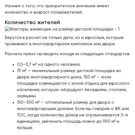
Контейнерные площадки для ТБО
Начнем с того, что приоритетное значение имеет
Навесы и беседки
количество и возраст пользователей.
Перголы
Количество жителей
Лежаки и шезлонги
Стенды и указатели
Берутся в расчет не только дети, но и взрослые, которые
проживают в многоквартирном комплексе или дворе.
Умный город
Расчеты нужно проводить исходя из следующих стандартов:
Оборудование для выгула и дрессировки собак
0,5–0,7 м² на одного человека.
Показать все товары
75 м² — минимальный размер детской площадки во
дворе многоквартирного дома, 150 м² — если
Уличное спортивное оборудование
площадка совмещается с зоной отдыха для взрослого
населения, которую оборудуют беседками, столами,
Спортивные площадки в ЭКО-стиле
скамьями.
Оборудование для воркаута
150–300 м² — оптимальный размер для двора с
многоквартирными домами. Если мы говорим о ЖК или
Уличные тренажеры
ТОС, когда количество домов не ограничивается 3–4
Параворкаут
единицами, увеличить площадь можно до 900 м² и
больше.
УРБАНИКА спорт