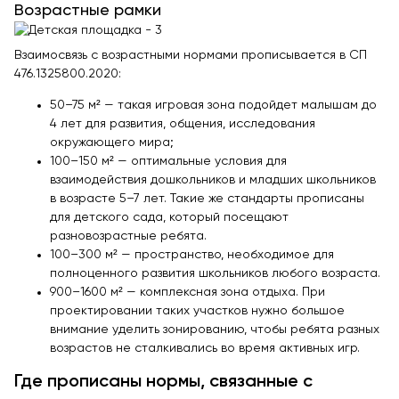
Теннисные столы
Возрастные рамки
Футбольные ворота
Взаимосвязь с возрастными нормами прописывается в СП
Мобильные и стационарные трибуны
476.1325800.2020:
Показать все товары
50–75 м² — такая игровая зона подойдет малышам до
4 лет для развития, общения, исследования
окружающего мира;
О компании
▼
100–150 м² — оптимальные условия для
взаимодействия дошкольников и младших школьников
Партнёрам
▼
в возрасте 5–7 лет. Такие же стандарты прописаны
для детского сада, который посещают
Новости
разновозрастные ребята.
100–300 м² — пространство, необходимое для
Портфолио
полноценного развития школьников любого возраста.
900–1600 м² — комплексная зона отдыха. При
Контакты
проектировании таких участков нужно большое
внимание уделить зонированию, чтобы ребята разных
Статьи
возрастов не сталкивались во время активных игр.
Личный кабинет
Где прописаны нормы, связанные с