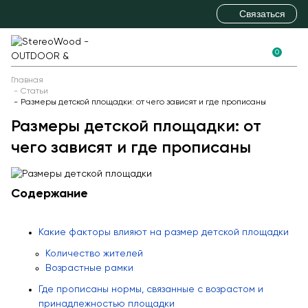
Связаться
0
+7 (495) 646-09-69
+7 (812) 336-60-13
Новинки
Главная
Статьи
+7 (863) 308-88-01
Детское игровое оборудование
Размеры детской площадки: от чего зависят и где прописаны
sales@stereowood.com
Размеры детской площадки: от
Детские игровые комплексы
чего зависят и где прописаны
Детские научные площадки
Детские горки
Содержание
Игры с водой и песком
Полосы препятствий
Какие факторы влияют на размер детской площадки
Пространственные сетки
Количество жителей
Балансиры
Возрастные рамки
Качели
Где прописаны нормы, связанные с возрастом и
Детские карусели
принадлежностью площадки