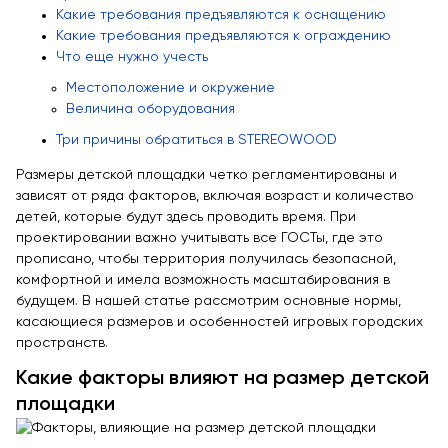
Какие требования предъявляются к оснащению
Качалки на пружине
Какие требования предъявляются к ограждению
Игровые домики
Что еще нужно учесть
Канатные дороги
Местоположение и окружение
Величина оборудования
Песочницы
Три причины обратиться в STEREOWOOD
Игровые элементы
Размеры детской площадки четко регламентированы и
Теневые навесы для детских садов
зависят от ряда факторов, включая возраст и количество
Встраиваемые уличные батуты
детей, которые будут здесь проводить время. При
проектировании важно учитывать все ГОСТы, где это
Показать все товары
прописано, чтобы территория получилась безопасной,
комфортной и имела возможность масштабирования в
МАФ
будущем. В нашей статье рассмотрим основные нормы,
касающиеся размеров и особенностей игровых городских
Скамейки
пространств.
Уличные урны
Какие факторы влияют на размер детской
Велопарковки
площадки
Парковые качели