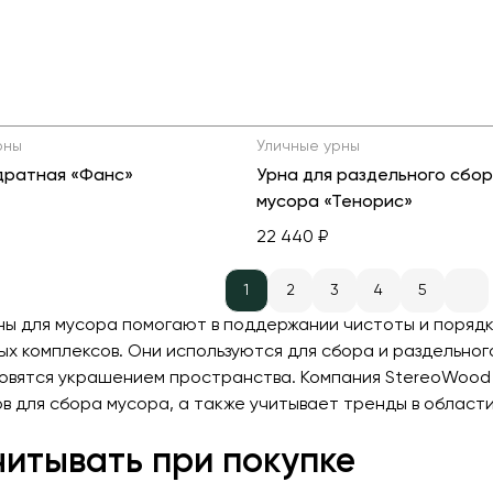
рны
Уличные урны
дратная «Фанс»
Урна для раздельного сбо
мусора «Тенорис»
22 440 ₽
1
2
3
4
5
ны для мусора помогают в поддержании чистоты и порядка 
ых комплексов. Они используются для сбора и раздельног
овятся украшением пространства. Компания StereoWood 
в для сбора мусора, а также учитывает тренды в област
читывать при покупке