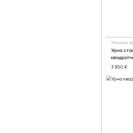
Уличные у
Урна ста
квадратн
3 850 ₽