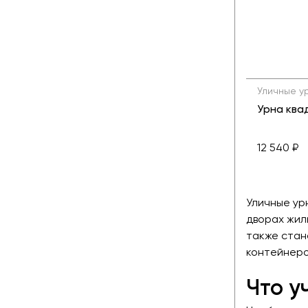
Уличные у
Урна ква
12 540 ₽
Уличные ур
дворах жил
также стан
контейнеро
Что у