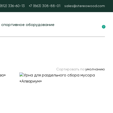
 (812) 336-60-13
+7 (863) 308-88-01
sales@stereowood.com
е спортивное оборудование
0
ные площадки в ЭКО-стиле
вание для воркаута
 тренажеры
каут
Сортировать по:
умолчанию
А спорт
ые столы
ные ворота
ые и стационарные