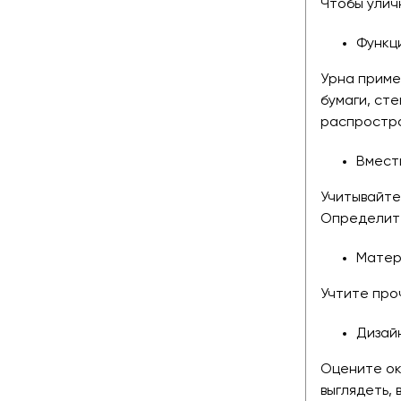
Чтобы улич
Функц
Урна приме
бумаги, ст
распростра
Вмест
Учитывайте
Определите
Матер
Учтите про
Дизайн
Оцените ок
выглядеть,