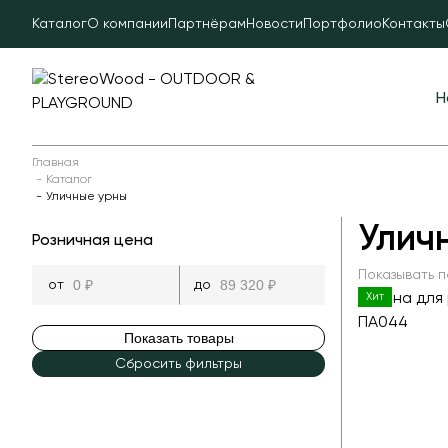
Каталог
О компании
Партнёрам
Новости
Портфолио
Контакты
Н
Главная
Каталог
Уличные урны
Улич
Розничная цена
Показывать п
Хит
Показать товары
Сбросить фильтры