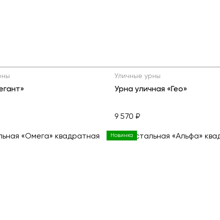
рны
Уличные урны
егант»
Урна уличная «Гео»
9 570 ₽
Новинка