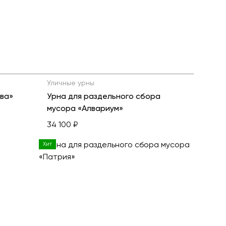
ь все товары
Уличные урны
ква»
Урна для раздельного сбора
мусора «Алвариум»
34 100 ₽
Хит