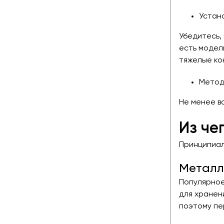
Устан
Убедитесь,
есть модел
тяжелые ко
Метод
Не менее в
Из че
Принципиал
Металл
Популярное
для хранен
поэтому пе