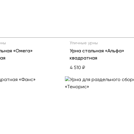
рны
Уличные урны
льная «Омега»
Урна стальная «Альфа»
ая
квадратная
4 510 ₽