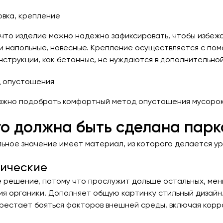
овка, крепление
 что изделие можно надежно зафиксировать, чтобы избеж
и напольные, навесные. Крепление осуществляется с пом
нструкции, как бетонные, не нуждаются в дополнительной
 опустошения
ажно подобрать комфортный метод опустошения мусорок.
го должна быть сделана пар
ьное значение имеет материал, из которого делается ур
ические
 решение, потому что прослужит дольше остальных, мень
ия органики. Дополняет общую картинку стильный дизайн
рестает бояться факторов внешней среды, включая корр