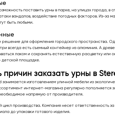
ые
озможность поставить урны в парке, на улицах города, в 
атаки вандалов, воздействие погодных факторов. Из-за 
гут быть любыми.
нные
 решение для оформления городского пространства. Од
утри всегда есть съемный контейнер из алюминия. А дре
ываться лаком и сохранять естественную расцветку или о
о детской площадке.
 причин заказать урны в St
 занимается изготовлением уличной мебели из экологиче
ссортимент интернет-магазина регулярно пополняется за
 необходимое напрямую от производителя.
й цикл производства. Компания несет ответственность за
ала до упаковки готового изделия.