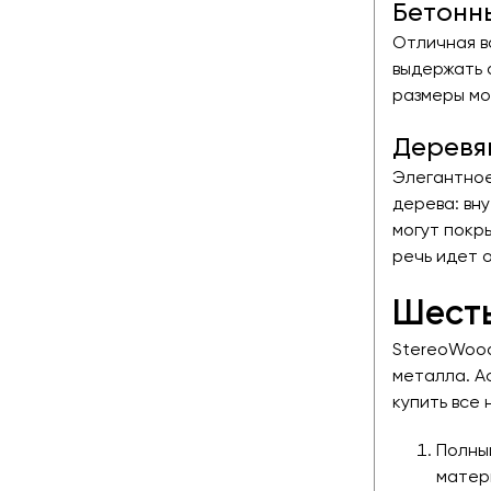
Бетонн
Отличная в
выдержать 
размеры мо
Деревя
Элегантное
дерева: вн
могут покр
речь идет 
Шесть
StereoWood
металла. А
купить все
Полны
матери