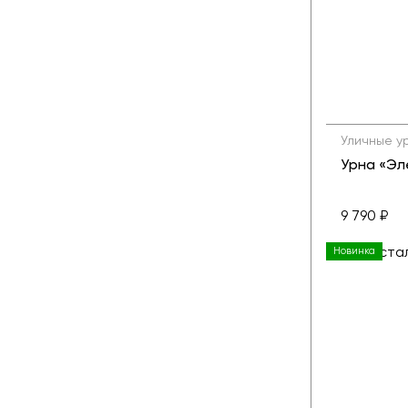
Уличные у
Урна «Эл
9 790 ₽
Новинка