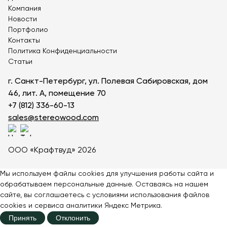
Компания
Уличные урны на 25 литров
Новости
Урны уличные на ножках
Урны для ресторанов
Портфолио
Легкие урны
Переносные урны
Контакты
Урны цилиндрические
Серые урны
Политика Конфиденциальности
Статьи
Уличные урны с ведром
Раздельные урны
Контейнеры для мусора 1100 литров
г. Санкт-Петербург, ул. Полевая Сабировская, дом
Урны прямоугольные
Стальные урны
46, лит. А, помещение 70
Урны с козырьком
Урны для собачьих экскрементов
+7 (812) 336-60-13
Квадратные урны
Урны черные
Садовые урны
sales@stereowood.com
Урны зеленые
Урны для фудкорта и общепита
Красивые урны
Урны из нержавеющей стали
ООО «Крафтвуд» 2026
Урны круглые
Урны для парков и скверов
Уличные напольные пепельницы
Урны с крышкой
Мы используем файлы cookies для улучшения работы сайта и
Евроконтейнеры
Урны деревянные
обрабатываем персональные данные. Оставаясь на нашем
сайте, вы соглашаетесь с
Контейнеры для мусора на колесах
условиями
использования файлов
cookies и сервиса аналитики Яндекс Метрика.
Принять
Отклонить