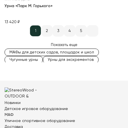
Урна «Парк М. Горького»
13 420 ₽
1
2
3
4
5
Показать еще
МАФы для детских садов, площадок и школ
Чугунные урны
Урны для экскрементов
Контейнерные шкафы для мусора
Контейнерные площадки с воротами
Контейнеры ТБО
Закрытые контейнерные площадки
Контейнерные площадки на 2 контейнера
Новинки
Деревянные контейнерные площадки
Детское игровое оборудование
Уличные урны на 50 литров
МАФ
Уличные урны на 30 литров
Уличное спортивное оборудование
Антивандальные урны для мусора
Доставка