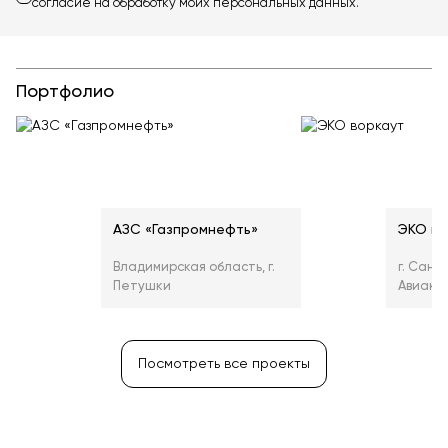
согласие на обработку моих персональных данных.
Портфолио
АЗС «Газпромнефть»
ЭКО во
Владимирская область, г.
г. Санк
Петушки
Авиакон
Посмотреть все проекты