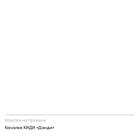
Теннисные столы
Футбольные ворота
Мобильные и стационарные трибуны
Показать все товары
О компании
▼
Партнёрам
▼
Новости
Портфолио
Контакты
Статьи
Качалки на пружине
Качалка КИДИ «Данди»
Личный кабинет