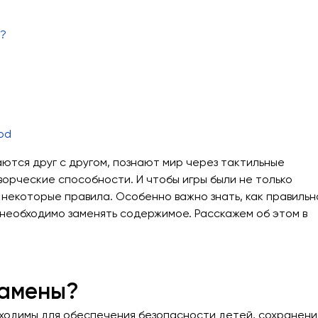
Детские карусели
Стенды и указатели
Качалки на пружине
Умный город
Показат
ы?
Игровые домики
Оборудование для выгула и
дрессировки собак
Канатные дороги
Песочницы
Показать все товары
Игровые элементы
od
Теневые навесы для детских садов
ются друг с другом, познают мир через тактильные
Встраиваемые уличные батуты
орческие способности. И чтобы игры были не только
 некоторые правила. Особенно важно знать, как правильн
з необходимо заменять содержимое. Расскажем об этом в
Показать все товары
замены?
ходимы для обеспечения безопасности детей, сохранени