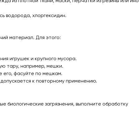
да из плотной ткани, маски, перчатки из резины или ино
сь водорода, хлоргексидин.
чий материал. Для этого:
ния игрушек и крупного мусора.
ю тару, например, мешки.
 его, фасуйте по мешкам.
 допускается к повторному применению.
ные биологические загрязнения, выполните обработку