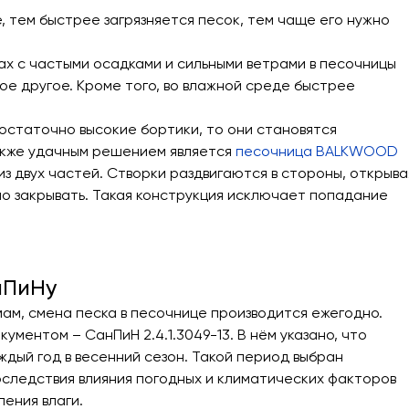
, тем быстрее загрязняется песок, тем чаще его нужно
нах с частыми осадками и сильными ветрами в песочницы
гое другое. Кроме того, во влажной среде быстрее
достаточно высокие бортики, то они становятся
Также удачным решением является
песочница BALKWOOD
 из двух частей. Створки раздвигаются в стороны, открыва
но закрывать. Такая конструкция исключает попадание
нПиНу
м, смена песка в песочнице производится ежегодно.
ментом – СанПиН 2.4.1.3049-13. В нём указано, что
дый год в весенний сезон. Такой период выбран
оследствия влияния погодных и климатических факторов
ления влаги.