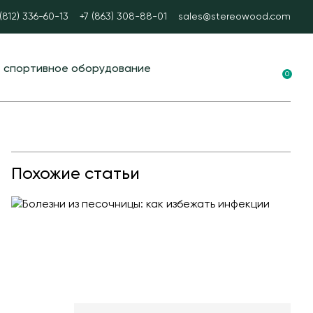
 (812) 336-60-13
+7 (863) 308-88-01
sales@stereowood.com
е спортивное оборудование
0
ные площадки в ЭКО-стиле
вание для воркаута
 тренажеры
Похожие статьи
каут
А спорт
ые столы
ные ворота
ые и стационарные