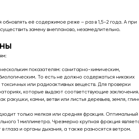
 обновлять её содержимое реже – раз в 1,5-2 года. А при
существить замену внепланово, незамедлительно.
ены
ям:
 нескольким показателям: санитарно-химическим,
иологическим. То есть не должно содержаться никаких
, токсичных или радиоактивных веществ. Для проверки
раториях, которые выдают соответствующие заключения
к ракушки, камни, ветви или листья деревьев, земля, глин
ходит только мелкая или средняя фракция. Оптимальный
ального 1 миллиметра. Чрезмерно крупная фракция являет
в глаза и органы дыхания, а также разносятся ветром.