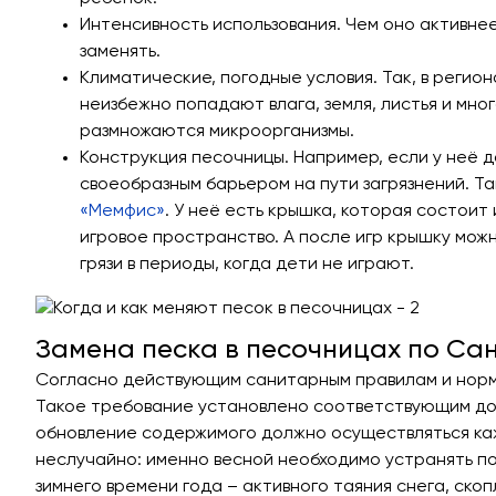
Интенсивность использования. Чем оно активнее
заменять.
Климатические, погодные условия. Так, в регио
неизбежно попадают влага, земля, листья и мно
размножаются микроорганизмы.
Конструкция песочницы. Например, если у неё 
своеобразным барьером на пути загрязнений. 
«Мемфис»
. У неё есть крышка, которая состоит
игровое пространство. А после игр крышку мож
грязи в периоды, когда дети не играют.
Замена песка в песочницах по Са
Согласно действующим санитарным правилам и норма
Такое требование установлено соответствующим доку
обновление содержимого должно осуществляться каж
неслучайно: именно весной необходимо устранять п
зимнего времени года – активного таяния снега, скоп