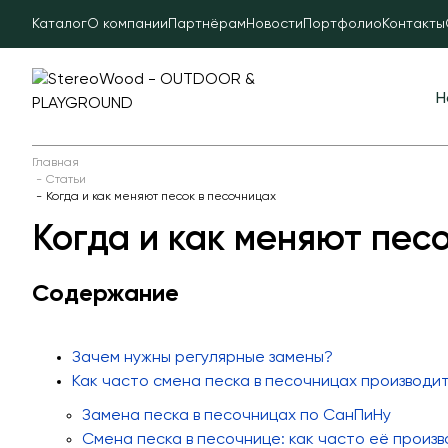
Каталог
О компании
Партнёрам
Новости
Портфолио
Контакты
Н
Главная
Статьи
Когда и как меняют песок в песочницах
Когда и как меняют пес
Содержание
Зачем нужны регулярные замены?
Как часто смена песка в песочницах производит
Замена песка в песочницах по СанПиНу
Смена песка в песочнице: как часто её произ