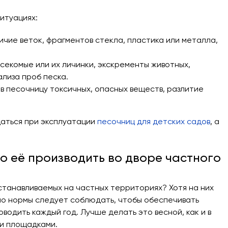
итуациях:
ичие веток, фрагментов стекла, пластика или металла,
секомые или их личинки, экскременты животных,
ализа проб песка.
в песочницу токсичных, опасных веществ, разлитие
аться при эксплуатации
песочниц для детских садов
, а
то её производить во дворе частного
устанавливаемых на частных территориях? Хотя на них
но нормы следует соблюдать, чтобы обеспечивать
водить каждый год. Лучше делать это весной, как и в
ми площадками.