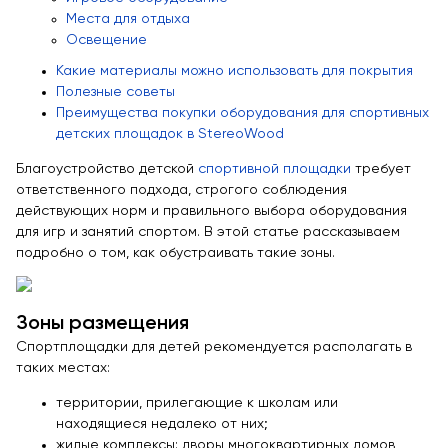
Места для отдыха
Качалки на пружине
Освещение
Игровые домики
Какие материалы можно использовать для покрытия
Канатные дороги
Полезные советы
Преимущества покупки оборудования для спортивных
Песочницы
детских площадок в StereoWood
Игровые элементы
Благоустройство детской
спортивной площадки
требует
Теневые навесы для детских садов
ответственного подхода, строгого соблюдения
Встраиваемые уличные батуты
действующих норм и правильного выбора оборудования
для игр и занятий спортом. В этой статье рассказываем
Показать все товары
подробно о том, как обустраивать такие зоны.
МАФ
Зоны размещения
Скамейки
Спортплощадки для детей рекомендуется располагать в
Уличные урны
таких местах:
Велопарковки
территории, прилегающие к школам или
Парковые качели
находящиеся недалеко от них;
жилые комплексы: дворы многоквартирных домов,