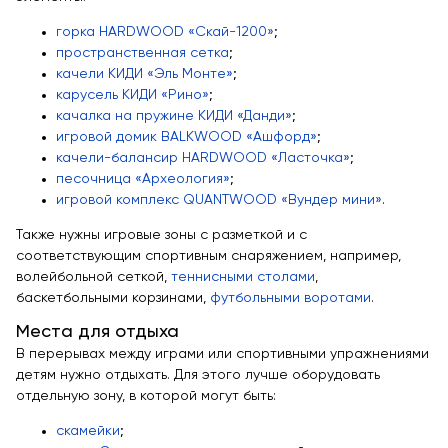
горка HARDWOOD «Скай-1200»
;
пространственная сетка
;
качели КИДИ «Эль Монте»
;
карусель КИДИ «Рино»
;
качалка на пружине КИДИ «Данди»
;
игровой домик BALKWOOD «Ашфорд»
;
качели-балансир HARDWOOD «Ласточка»
;
песочница «Археология»
;
игровой комплекс QUANTWOOD «Вундер мини»
.
Также нужны игровые зоны с разметкой и с
соответствующим спортивным снаряжением, например,
волейбольной сеткой,
теннисными столами
,
баскетбольными корзинами,
футбольными воротами
.
Места для отдыха
В перерывах между играми или спортивными упражнениями
детям нужно отдыхать. Для этого лучше оборудовать
отдельную зону, в которой могут быть:
скамейки
;