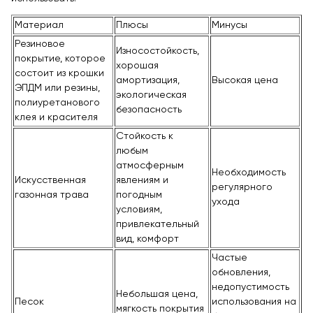
Материал
Плюсы
Минусы
Резиновое
Износостойкость,
покрытие, которое
хорошая
состоит из крошки
амортизация,
Высокая цена
ЭПДМ или резины,
экологическая
полиуретанового
безопасность
клея и красителя
Стойкость к
любым
атмосферным
Необходимость
Искусственная
явлениям и
регулярного
газонная трава
погодным
ухода
условиям,
привлекательный
вид, комфорт
Частые
обновления,
недопустимость
Небольшая цена,
Песок
использования на
мягкость покрытия