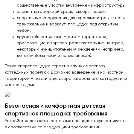
Контейнерные площадки для ТБО
общественные участки внутренней инфраструктуры;
Навесы и беседки
элементы городской среды: скверы, парки;
спортивные сооружения для взрослых: игровые поля,
Перголы
тренажёрные и воркаут-площадки под открытым
Лежаки и шезлонги
небом;
другие общественные места – территории,
Стенды и указатели
прилегающие к торгово-развлекательным центрам,
Умный город
некоторым муниципальным учреждениям (например,
Оборудование для выгула и дрессировки собак
детским больницам и поликлиникам).
Показать все товары
Также спортплощадки строят в дачных массивах,
коттеджных посёлках. Возможно возведение и на частной
Уличное спортивное оборудование
территории – на даче, во дворе загородного коттеджа или
частного дома.
Спортивные площадки в ЭКО-стиле
Оборудование для воркаута
Безопасная и комфортная детская
Уличные тренажеры
спортивная площадка: требования
Параворкаут
Устройство детских спортивных площадок осуществляется
в соответствии со следующими требованиями:
УРБАНИКА спорт