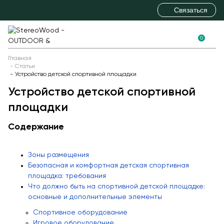
Связаться
0
+7 (495) 646-09-69
+7 (812) 336-60-13
Новинки
Главная
Статьи
+7 (863) 308-88-01
Детское игровое оборудование
Устройство детской спортивной площадки
sales@stereowood.com
Устройство детской спортивной
Детские игровые комплексы
площадки
Детские научные площадки
Содержание
Детские горки
Игры с водой и песком
Зоны размещения
Полосы препятствий
Безопасная и комфортная детская спортивная
Пространственные сетки
площадка: требования
Что должно быть на спортивной детской площадке:
Балансиры
основные и дополнительные элементы
Качели
Спортивное оборудование
Детские карусели
Игровое оборудование