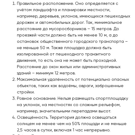
Теннисные столы
Правильное расположение. Оно определяется с
учётом ландшафта и планировки местности,
Футбольные ворота
например, деревьев, уклонов, имеющихся пешеходных
Мобильные и стационарные трибуны
дорожек и автомобильных дорог. Так, минимальное
расстояние до мусоросборников – 15 метров. До
Показать все товары
проезжей части должно быть не менее 10 м, а до
остановок общественного городского транспорта –
не меньше 50 м. Также площадка должна быть
О компании
▼
изолированной от пешеходного транзитного
движения, то есть она не может быть проходной.
Партнёрам
▼
Расстояние до окон жилых или административных
зданий – минимум 12 метров.
Новости
Максимальная удалённость от потенциально опасных
объектов, таких как водоёмы, овраги, заброшенные
Портфолио
стройки.
Ровное основание. Нельзя размещать спортплощадку
Контакты
на уклонах, на местностях со сложным рельефом,
например, значительными перепадами высот.
Статьи
Освещённость. Территория должна освещаться
солнцем не менее чем на 50% площади и не меньше
Личный кабинет
2,5 часов в сутки, включая 1 час непрерывно.