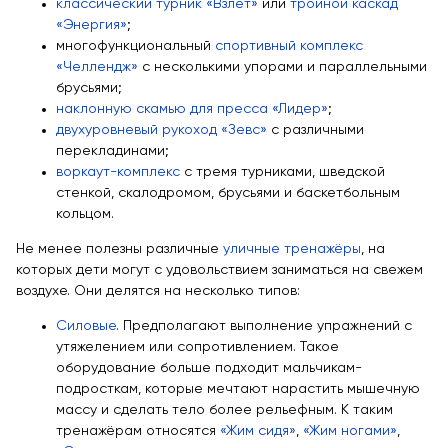
классический турник «Взлёт»
или
тройной каскад
«Энергия»
;
многофункциональный
спортивный комплекс
«Челлендж»
с несколькими упорами и параллельными
брусьями;
наклонную скамью для пресса «Лидер»
;
двухуровневый рукоход «Зевс»
с различными
перекладинами;
воркаут-комплекс
с тремя турниками, шведской
стенкой, скалодромом, брусьями и баскетбольным
кольцом.
Не менее полезны различные
уличные тренажёры
, на
которых дети могут с удовольствием заниматься на свежем
воздухе. Они делятся на несколько типов:
Силовые
. Предполагают выполнение упражнений с
утяжелением или сопротивлением. Такое
оборудование больше подходит мальчикам-
подросткам, которые мечтают нарастить мышечную
массу и сделать тело более рельефным. К таким
тренажёрам относятся
«Жим сидя»
,
«Жим ногами»
,