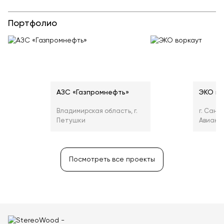
Портфолио
АЗС «Газпромнефть»
ЭКО во
Владимирская область, г.
г. Санк
Петушки
Авиакон
Посмотреть все проекты