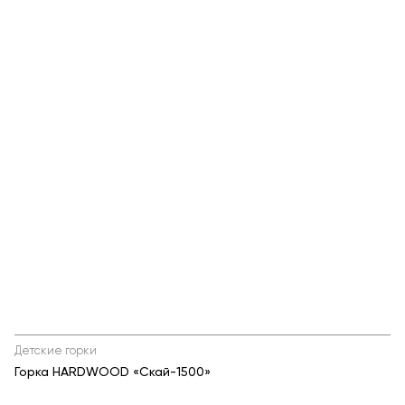
Теннисные столы
Футбольные ворота
Мобильные и стационарные трибуны
Показать все товары
О компании
▼
Партнёрам
▼
Новости
Портфолио
Контакты
Статьи
Детские горки
Горка HARDWOOD «Скай-1500»
Личный кабинет