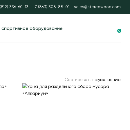
 (812) 336-60-13
+7 (863) 308-88-01
sales@stereowood.com
е спортивное оборудование
0
ные площадки в ЭКО-стиле
вание для воркаута
 тренажеры
каут
Сортировать по:
умолчанию
А спорт
ые столы
ные ворота
ые и стационарные