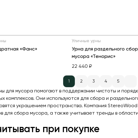
рны
Уличные урны
дратная «Фанс»
Урна для раздельного сбо
мусора «Тенорис»
22 440 ₽
1
2
3
4
5
ны для мусора помогают в поддержании чистоты и порядка 
ых комплексов. Они используются для сбора и раздельног
овятся украшением пространства. Компания StereoWood 
в для сбора мусора, а также учитывает тренды в област
читывать при покупке