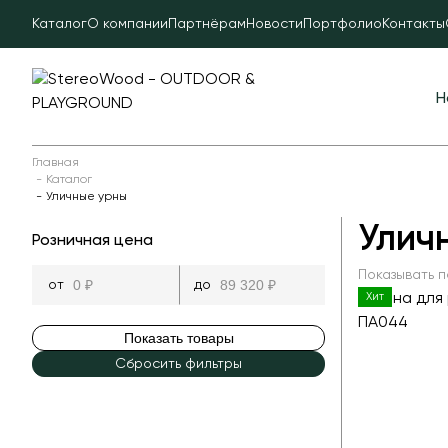
Каталог
О компании
Партнёрам
Новости
Портфолио
Контакты
Н
Главная
Каталог
Уличные урны
Улич
Розничная цена
Показывать п
Хит
Показать товары
Сбросить фильтры