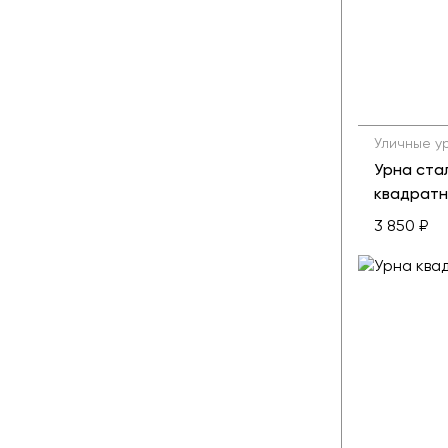
Уличные у
Урна ста
квадратн
3 850 ₽