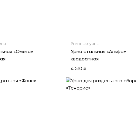
рны
Уличные урны
льная «Омега»
Урна стальная «Альфа»
ая
квадратная
4 510 ₽