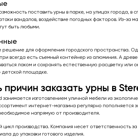
ые
озможность поставить урны в парке, на улицах города, в 
атаки вандалов, воздействие погодных факторов. Из-за 
гут быть любыми.
нные
 решение для оформления городского пространства. Од
утри всегда есть съемный контейнер из алюминия. А дре
ываться лаком и сохранять естественную расцветку или о
о детской площадке.
 причин заказать урны в St
 занимается изготовлением уличной мебели из экологиче
ссортимент интернет-магазина регулярно пополняется за
 необходимое напрямую от производителя.
й цикл производства. Компания несет ответственность за
ала до упаковки готового изделия.