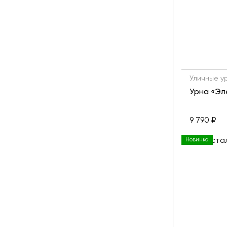
Уличные у
Урна «Эл
9 790 ₽
Новинка