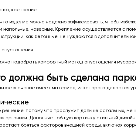
овка, крепление
 что изделие можно надежно зафиксировать, чтобы избеж
и напольные, навесные. Крепление осуществляется с пом
нструкции, как бетонные, не нуждаются в дополнительной
 опустошения
ажно подобрать комфортный метод опустошения мусорок.
го должна быть сделана пар
ьное значение имеет материал, из которого делается ур
ические
 решение, потому что прослужит дольше остальных, мень
ия органики. Дополняет общую картинку стильный дизайн
рестает бояться факторов внешней среды, включая корр