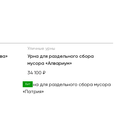
ь все товары
Уличные урны
ква»
Урна для раздельного сбора
мусора «Алвариум»
34 100 ₽
Хит