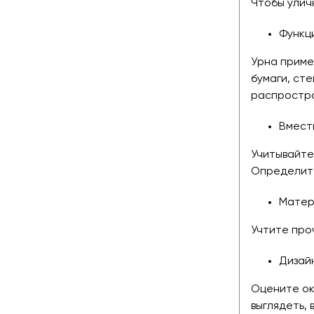
Чтобы улич
Функц
Урна приме
бумаги, ст
распростра
Вмест
Учитывайте
Определите
Матер
Учтите про
Дизайн
Оцените ок
выглядеть,