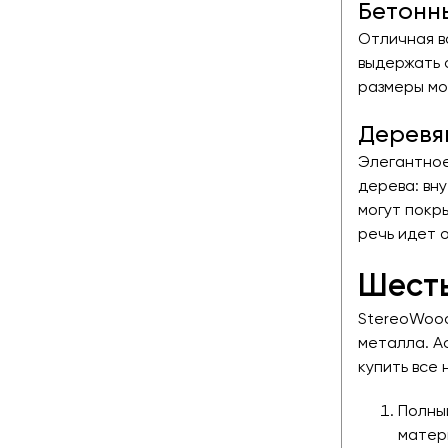
Бетонн
Отличная в
выдержать 
размеры мо
Деревя
Элегантное
дерева: вн
могут покр
речь идет 
Шесть
StereoWood
металла. А
купить все
Полны
матери