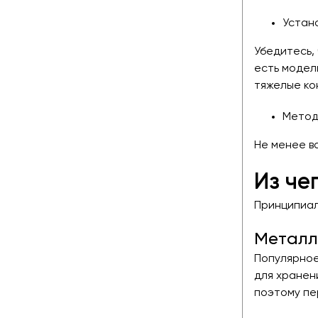
Устан
Убедитесь,
есть модел
тяжелые ко
Метод
Не менее в
Из че
Принципиал
Металл
Популярное
для хранен
поэтому пе