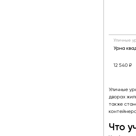
Уличные у
Урна ква
12 540 ₽
Уличные ур
дворах жил
также стан
контейнеро
Что у