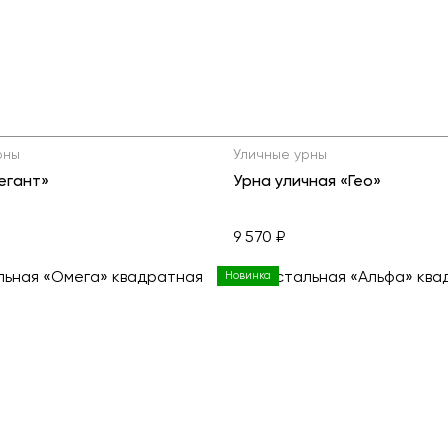
рны
Уличные урны
егант»
Урна уличная «Гео»
9 570 ₽
Новинка