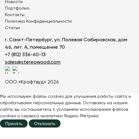
Новости
Теннисные столы
Портфолио
Футбольные ворота
Контакты
Политика Конфиденциальности
Мобильные и стационарные трибуны
Статьи
Показать все товары
г. Санкт-Петербург, ул. Полевая Сабировская, дом
46, лит. А, помещение 70
О компании
▼
+7 (812) 336-60-13
sales@stereowood.com
Партнёрам
▼
Новости
ООО «Крафтвуд» 2026
Портфолио
Мы используем файлы cookies для улучшения работы сайта и
обрабатываем персональные данные. Оставаясь на нашем
Контакты
сайте, вы соглашаетесь с
условиями
использования файлов
cookies и сервиса аналитики Яндекс Метрика.
Статьи
Принять
Отклонить
Личный кабинет