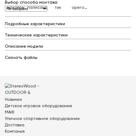
Контейнерные площадки для ТБО
Выбор способа монтажа
махагон
палисандр
тик
орегон
Навесы и беседки
classic
Перголы
Подробные характеристики
Лежаки и шезлонги
Технические характеристики
Стенды и указатели
Описание модели
Умный город
Оборудование для выгула и дрессировки собак
Скачать файлы
Показать все товары
Уличное спортивное оборудование
Спортивные площадки в ЭКО-стиле
Новинки
Оборудование для воркаута
Детское игровое оборудование
Уличные тренажеры
МАФ
Уличное спортивное оборудование
Параворкаут
Доставка
УРБАНИКА спорт
Компания