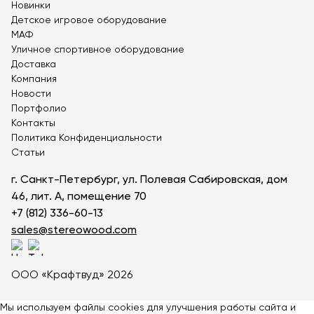
Новинки
Теннисные столы
Детское игровое оборудование
Футбольные ворота
МАФ
Уличное спортивное оборудование
Мобильные и стационарные трибуны
Доставка
Показать все товары
Компания
Новости
Портфолио
О компании
▼
Контакты
Политика Конфиденциальности
Партнёрам
▼
Статьи
Новости
г. Санкт-Петербург, ул. Полевая Сабировская, дом
46, лит. А, помещение 70
Портфолио
+7 (812) 336-60-13
sales@stereowood.com
Контакты
Статьи
ООО «Крафтвуд» 2026
Личный кабинет
Мы используем файлы cookies для улучшения работы сайта и