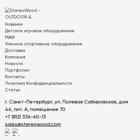
Теннисные столы
Футбольные ворота
Мобильные и стационарные трибуны
Новинки
Детское игровое оборудование
Показать все товары
МАФ
Уличное спортивное оборудование
Доставка
О компании
▼
Компания
Новости
Партнёрам
▼
Портфолио
Контакты
Новости
Политика Конфиденциальности
Статьи
Портфолио
г. Санкт-Петербург, ул. Полевая Сабировская, дом
Контакты
46, лит. А, помещение 70
+7 (812) 336-60-13
Статьи
sales@stereowood.com
Личный кабинет