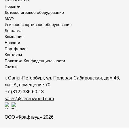
Контейнерные площадки для ТБО
Новинки
Навесы и беседки
Детское игровое оборудование
Перголы
МАФ
Уличное спортивное оборудование
Лежаки и шезлонги
Доставка
Стенды и указатели
Компания
Новости
Умный город
Портфолио
Оборудование для выгула и дрессировки собак
Контакты
Политика Конфиденциальности
Показать все товары
Статьи
Уличное спортивное оборудование
г. Санкт-Петербург, ул. Полевая Сабировская, дом 46,
лит. А, помещение 70
Спортивные площадки в ЭКО-стиле
+7 (812) 336-60-13
Оборудование для воркаута
sales@stereowood.com
Уличные тренажеры
Параворкаут
ООО «Крафтвуд» 2026
УРБАНИКА спорт