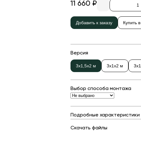
Детские карусели
Стенды и указатели
11 660 ₽
Качалки на пружине
Умный город
Показат
Добавить к заказу
Купить в
Игровые домики
Оборудование для выгула и
дрессировки собак
Канатные дороги
Песочницы
Показать все товары
Версия
Игровые элементы
3х1,5х2 м
3х1х2 м
3х1
Теневые навесы для детских садов
Встраиваемые уличные батуты
Выбор способа монтажа
Показать все товары
Подробные характеристики
Скачать файлы