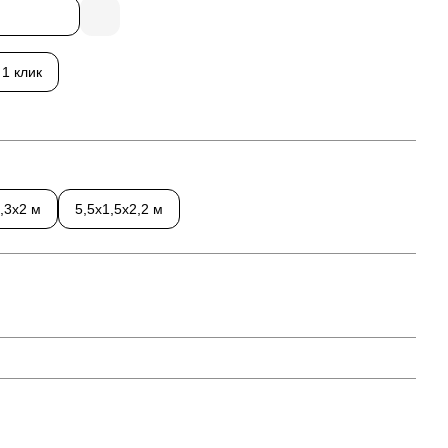
ь все товары
 1 клик
,3х2 м
5,5х1,5х2,2 м