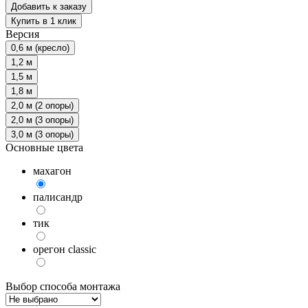
Добавить к заказу
Купить в 1 клик
Версия
0,6 м (кресло)
1,2 м
1,5 м
1,8 м
2,0 м (2 опоры)
2,0 м (3 опоры)
3,0 м (3 опоры)
Основные цвета
махагон
палисандр
тик
орегон classic
Выбор способа монтажа