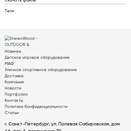
Контейнерные площадки для ТБО
Скачать файлы
Навесы и беседки
Теги
Перголы
Лежаки и шезлонги
Стенды и указатели
Умный город
Новинки
Оборудование для выгула и дрессировки собак
Детское игровое оборудование
Показать все товары
МАФ
Уличное спортивное оборудование
Доставка
Уличное спортивное оборудование
Компания
Новости
Спортивные площадки в ЭКО-стиле
Портфолио
Оборудование для воркаута
Контакты
Уличные тренажеры
Политика Конфиденциальности
Статьи
Параворкаут
г. Санкт-Петербург, ул. Полевая Сабировская, дом
УРБАНИКА спорт