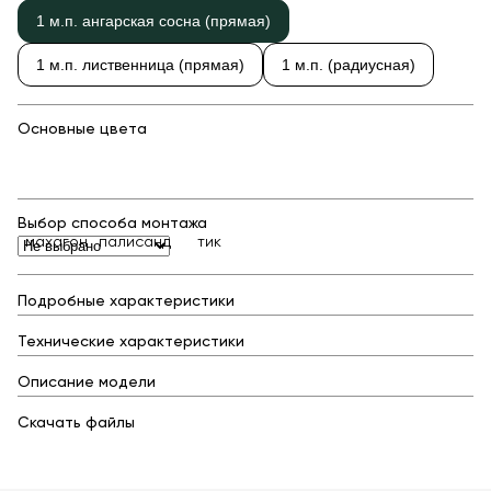
Контейнерные площадки для ТБО
1 м.п. ангарская сосна (прямая)
Навесы и беседки
1 м.п. лиственница (прямая)
1 м.п. (радиусная)
Перголы
Лежаки и шезлонги
Основные цвета
Стенды и указатели
Умный город
Оборудование для выгула и дрессировки собак
Выбор способа монтажа
Показать все товары
махагон
палисандр
тик
Уличное спортивное оборудование
Подробные характеристики
Спортивные площадки в ЭКО-стиле
Технические характеристики
Оборудование для воркаута
Описание модели
Уличные тренажеры
Скачать файлы
Параворкаут
УРБАНИКА спорт