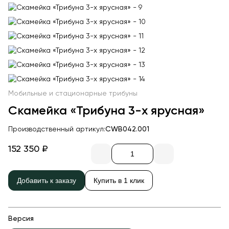
Качалки на пружине
Игровые домики
Канатные дороги
Песочницы
Игровые элементы
Теневые навесы для детских садов
Мобильные и стационарные трибуны
Встраиваемые уличные батуты
Скамейка «Трибуна 3-х ярусная»
Показать все товары
Производственный артикул:
CWB042.001
МАФ
152 350 ₽
Скамейки
Добавить к заказу
Купить в 1 клик
Уличные урны
Велопарковки
Парковые качели
Версия