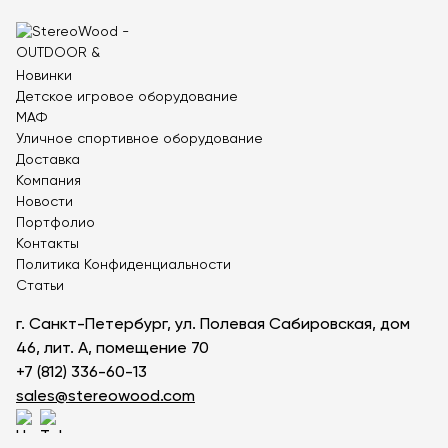
Теннисные столы
Футбольные ворота
Мобильные и стационарные трибуны
Новинки
Детское игровое оборудование
Показать все товары
МАФ
Уличное спортивное оборудование
Доставка
О компании
▼
Компания
Новости
Партнёрам
▼
Портфолио
Контакты
Новости
Политика Конфиденциальности
Статьи
Портфолио
г. Санкт-Петербург, ул. Полевая Сабировская, дом
Контакты
46, лит. А, помещение 70
+7 (812) 336-60-13
Статьи
sales@stereowood.com
Личный кабинет