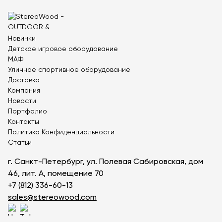
Теннисные столы
Футбольные ворота
Мобильные и стационарные трибуны
Новинки
Детское игровое оборудование
Показать все товары
МАФ
Уличное спортивное оборудование
Доставка
О компании
▼
Компания
Новости
Партнёрам
▼
Портфолио
Контакты
Новости
Политика Конфиденциальности
Статьи
Портфолио
г. Санкт-Петербург, ул. Полевая Сабировская, дом
Контакты
46, лит. А, помещение 70
+7 (812) 336-60-13
Статьи
sales@stereowood.com
Личный кабинет