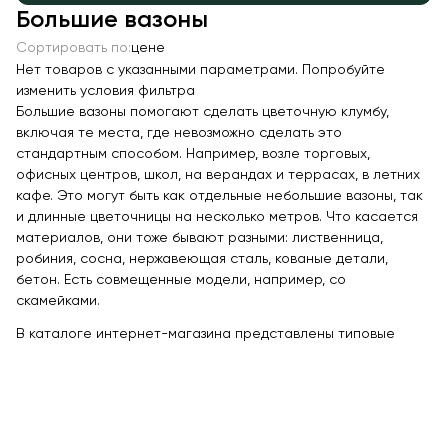
Большие вазоны
Качалки на пружине
Сортировать по:
цене
Игровые домики
Нет товаров с указанными параметрами. Попробуйте
Канатные дороги
изменить условия фильтра
Большие вазоны помогают сделать цветочную клумбу,
Песочницы
включая те места, где невозможно сделать это
Игровые элементы
стандартным способом. Например, возле торговых,
офисных центров, школ, на верандах и террасах, в летних
Теневые навесы для детских садов
кафе. Это могут быть как отдельные небольшие вазоны, так
Встраиваемые уличные батуты
и длинные цветочницы на несколько метров. Что касается
материалов, они тоже бывают разными: лиственница,
Показать все товары
робиния, сосна, нержавеющая сталь, кованые детали,
бетон. Есть совмещенные модели, например, со
МАФ
скамейками.
Скамейки
В каталоге интернет-магазина представлены типовые
Уличные урны
Велопарковки
Парковые качели