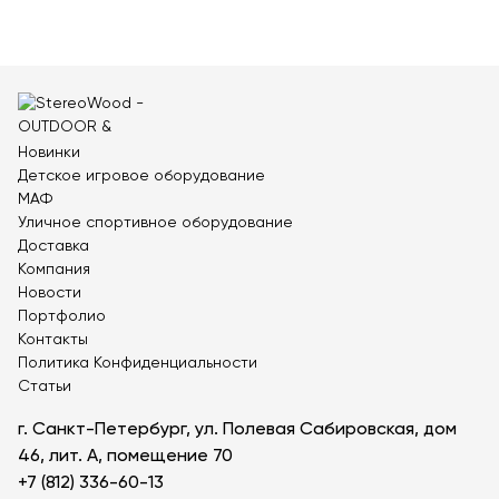
Контейнерные площадки для ТБО
Навесы и беседки
Перголы
Лежаки и шезлонги
Стенды и указатели
Новинки
Умный город
Детское игровое оборудование
МАФ
Оборудование для выгула и дрессировки собак
Уличное спортивное оборудование
Показать все товары
Доставка
Компания
Уличное спортивное оборудование
Новости
Портфолио
Спортивные площадки в ЭКО-стиле
Контакты
Политика Конфиденциальности
Оборудование для воркаута
Статьи
Уличные тренажеры
г. Санкт-Петербург, ул. Полевая Сабировская, дом
Параворкаут
46, лит. А, помещение 70
УРБАНИКА спорт
+7 (812) 336-60-13