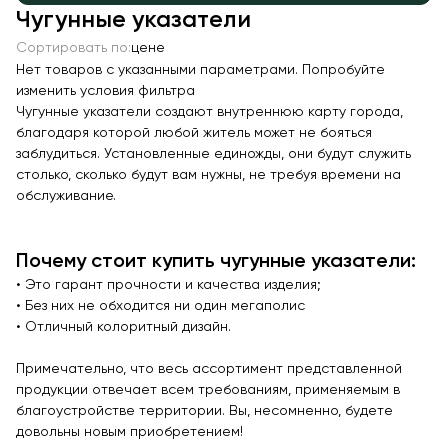
Чугунные указатели
Качалки на пружине
Сортировать по:
цене
Игровые домики
Нет товаров с указанными параметрами. Попробуйте
Канатные дороги
изменить условия фильтра
Чугунные указатели создают внутреннюю карту города,
Песочницы
благодаря которой любой житель может не бояться
Игровые элементы
заблудиться. Установленные единожды, они будут служить
столько, сколько будут вам нужны, не требуя времени на
Теневые навесы для детских садов
обслуживание.
Встраиваемые уличные батуты
Показать все товары
Почему стоит купить чугунные указатели:
МАФ
• Это гарант прочности и качества изделия;
• Без них не обходится ни один мегаполис
Скамейки
• Отличный колоритный дизайн.
Уличные урны
Примечательно, что весь ассортимент представленной
Велопарковки
продукции отвечает всем требованиям, применяемым в
благоустройстве территории. Вы, несомненно, будете
Парковые качели
довольны новым приобретением!