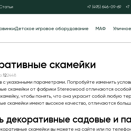
Статьи
+7 (495) 646-09-69
+7
овинки
Детское игровое оборудование
МАФ
Улично
Детские игровые комплексы
Скамейки
Спортив
Детские научные площадки
Уличные урны
Оборудо
ративные скамейки
Детские горки
Велопарковки
Уличные
о:
12
24
48
Игры с водой и песком
Парковые качели
Паравор
в с указанными параметрами. Попробуйте изменить услов
Полосы препятствий
Контейнерные площадки для ТБО
УРБАНИК
ые скамейки от фабрики Stereowood отличаются особой
 скамейку, чтобы понять, что она украсит собой любую т
Пространственные сетки
Навесы и беседки
Теннисн
ые скамейки имеют высокое качество, отличаются больш
Балансиры
Перголы
Футболь
ь декоративные садовые и п
Качели
Лежаки и шезлонги
Мобильн
трибуны
екоративные скамейки вы можете на сайте или по телеф