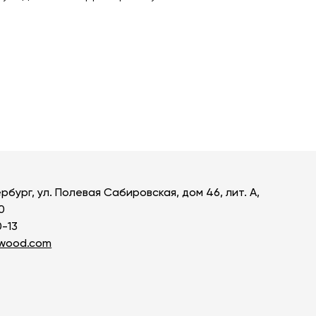
ь все товары
рбург, ул. Полевая Сабировская, дом 46, лит. А,
0
0-13
owood.com