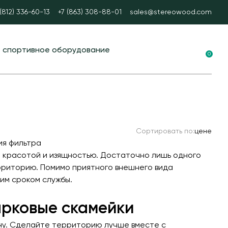
 (812) 336-60-13
+7 (863) 308-88-01
sales@stereowood.com
е спортивное оборудование
0
ные площадки в ЭКО-стиле
вание для воркаута
 тренажеры
Сортировать по:
цене
каут
ия фильтра
А спорт
 красотой и изящностью. Достаточно лишь одного
ерриторию. Помимо приятного внешнего вида
ые столы
им сроком службы.
ные ворота
арковые скамейки
ые и стационарные
ону. Сделайте территорию лучше вместе с