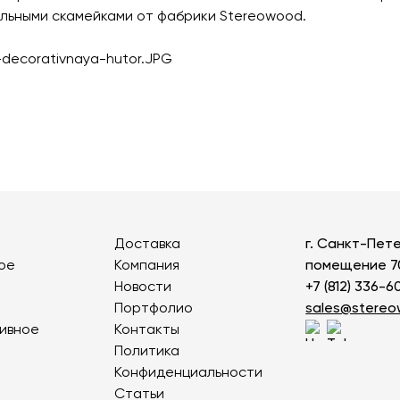
Детские карусели
Стенды и указатели
льными скамейками от фабрики Stereowood.
Качалки на пружине
Умный город
Показат
Игровые домики
Оборудование для выгула и
дрессировки собак
Канатные дороги
Песочницы
Показать все товары
Игровые элементы
Теневые навесы для детских садов
Встраиваемые уличные батуты
Доставка
г. Санкт-Пете
ое
Компания
помещение 7
Показать все товары
Новости
+7 (812) 336-6
Портфолио
sales@stere
ивное
Контакты
Политика
Конфиденциальности
Статьи