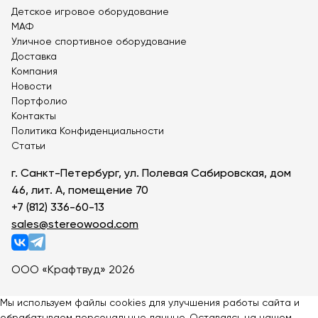
Детский игровой комплекс Эко
Детское игровое оборудование
Игровой комплекс с трубой
МАФ
Металлические детские игровые комплексы
Уличное спортивное оборудование
Детские игровые формы
Доставка
Компания
Детский игровой комплекс от 3 лет
Новости
Деревянные игровые комплексы
Портфолио
Игровые комплексы для детского сада
Контакты
Большие игровые комплексы для детей
Политика Конфиденциальности
Статьи
Детский игровой комплекс с горкой
Детский игровой комплекс Башня
г. Санкт-Петербург, ул. Полевая Сабировская, дом
46, лит. А, помещение 70
+7 (812) 336-60-13
sales@stereowood.com
ООО «Крафтвуд» 2026
Мы используем файлы cookies для улучшения работы сайта и