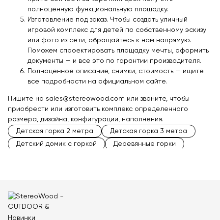
полноценную функциональную площадку.
Изготовление под заказ. Чтобы создать уличный
игровой комплекс для детей по собственному эскизу
или фото из сети, обращайтесь к нам напрямую.
Поможем спроектировать площадку мечты, оформить
документы — и все это по гарантии производителя.
Полноценное описание, снимки, стоимость — ищите
все подробности на официальном сайте.
Пишите на
sales@stereowood.com
или звоните, чтобы
приобрести или изготовить комплекс определенного
размера, дизайна, конфигурации, наполнения.
Детская горка 2 метра
Детская горка 3 метра
Детский домик с горкой
Деревянные горки
Металлические горки
Горки для детской площадки
Горки для парков
Большие горки
Маленькие горки
Горки серия «BALKWOOD»
Горки серия «HARDWOOD»
Новинки