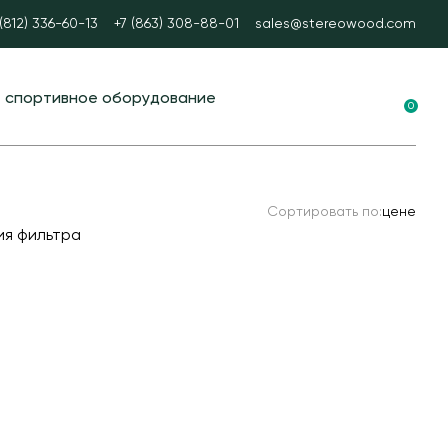
 (812) 336-60-13
+7 (863) 308-88-01
sales@stereowood.com
е спортивное оборудование
0
ные площадки в ЭКО-стиле
вание для воркаута
Сортировать по:
цене
 тренажеры
ия фильтра
каут
А спорт
ые столы
ные ворота
ые и стационарные