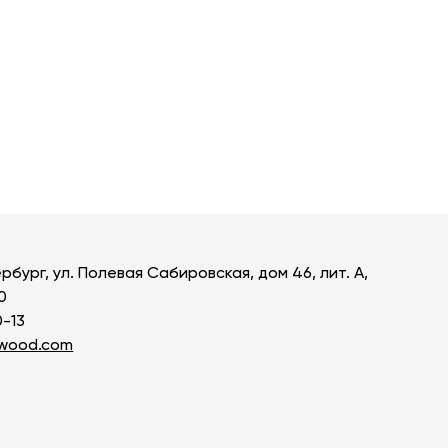
ь все товары
рбург, ул. Полевая Сабировская, дом 46, лит. А,
0
0-13
owood.com