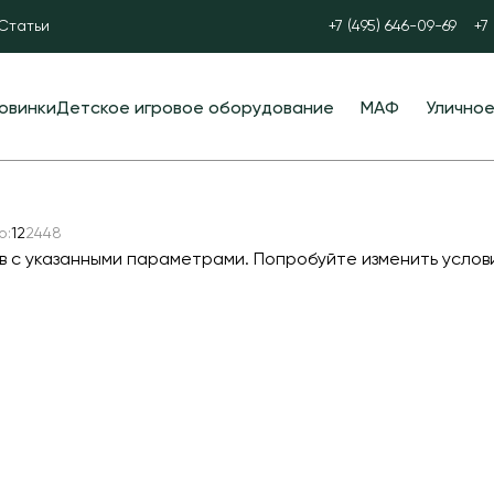
Статьи
+7 (495) 646-09-69
+7
овинки
Детское игровое оборудование
МАФ
Улично
Детские игровые комплексы
Скамейки
Спортив
Детские научные площадки
Уличные урны
Оборудо
о:
12
24
48
Детские горки
Велопарковки
Уличные
в с указанными параметрами. Попробуйте изменить услов
Игры с водой и песком
Парковые качели
Паравор
Полосы препятствий
Контейнерные площадки для ТБО
УРБАНИК
Пространственные сетки
Навесы и беседки
Теннисн
Балансиры
Перголы
Футболь
Качели
Лежаки и шезлонги
Мобильн
трибуны