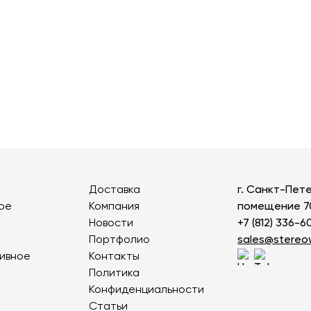
Детские карусели
Стенды и указатели
Качалки на пружине
Умный город
Показат
Игровые домики
Оборудование для выгула и
дрессировки собак
Канатные дороги
Песочницы
Показать все товары
Игровые элементы
Теневые навесы для детских садов
Встраиваемые уличные батуты
Доставка
г. Санкт-Пете
ое
Компания
помещение 7
Показать все товары
Новости
+7 (812) 336-6
Портфолио
sales@stere
ивное
Контакты
Политика
Конфиденциальности
Статьи