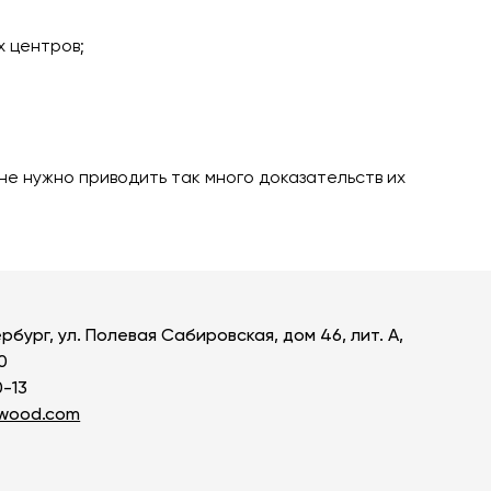
ь все товары
х центров;
 не нужно приводить так много доказательств их
рбург, ул. Полевая Сабировская, дом 46, лит. А,
0
0-13
owood.com