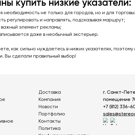
Детские карусели
Стенды и указатели
ны купить низкие указатели:
Качалки на пружине
Умный город
Показат
я необходимость не только для городов, но и для торговы
сть регулировать и направлять, подсказывая маршрут;
Игровые домики
Оборудование для выгула и
 важный элемент рекламы;
дрессировки собак
Канатные дороги
 вписывается даже в необычный экстерьер.
Песочницы
Показать все товары
ете, как сильно нуждаетесь в низких указателях, поэтому
Игровые элементы
и. Вы сделали правильный выбор!
Теневые навесы для детских садов
Встраиваемые уличные батуты
Показать все товары
Доставка
г. Санкт-Пете
ое
Компания
помещение 7
Новости
+7 (812) 336-6
Портфолио
sales@stere
ивное
Контакты
Политика