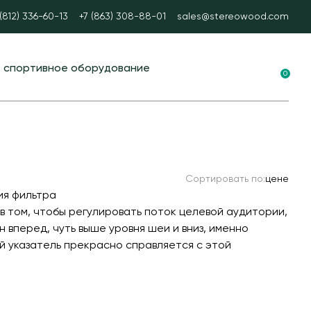
 (812) 336-60-13
+7 (863) 308-88-01
sales@stereowood.com
е спортивное оборудование
0
ные площадки в ЭКО-стиле
вание для воркаута
 тренажеры
Сортировать по:
цене
каут
ия фильтра
А спорт
 в том, чтобы регулировать поток целевой аудитории,
 вперед, чуть выше уровня шеи и вниз, именно
ые столы
й указатель прекрасно справляется с этой
ные ворота
ые и стационарные