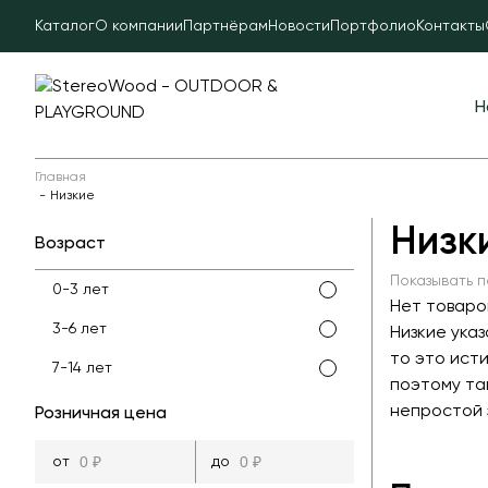
Каталог
О компании
Партнёрам
Новости
Портфолио
Контакты
Н
Главная
Низкие
Низк
Возраст
Показывать п
0-3 лет
Нет товаро
3-6 лет
Низкие ука
то это ист
7-14 лет
поэтому та
непростой 
Розничная цена