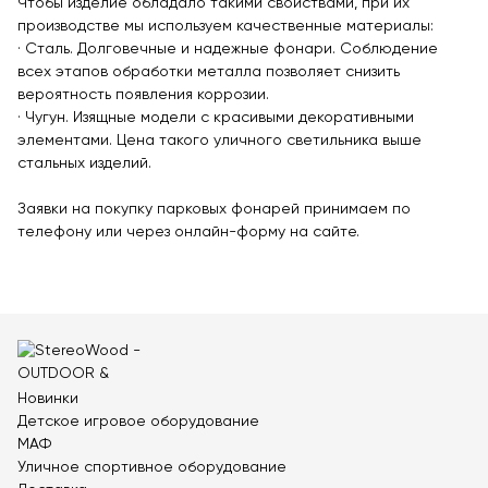
Чтобы изделие обладало такими свойствами, при их
Теннисные столы
производстве мы используем качественные материалы:
Футбольные ворота
· Сталь. Долговечные и надежные фонари. Соблюдение
всех этапов обработки металла позволяет снизить
Мобильные и стационарные трибуны
вероятность появления коррозии.
Показать все товары
· Чугун. Изящные модели с красивыми декоративными
элементами. Цена такого уличного светильника выше
стальных изделий.
О компании
▼
Заявки на покупку парковых фонарей принимаем по
Партнёрам
▼
телефону или через онлайн-форму на сайте.
Новости
Портфолио
Контакты
Новинки
Статьи
Детское игровое оборудование
МАФ
Личный кабинет
Уличное спортивное оборудование