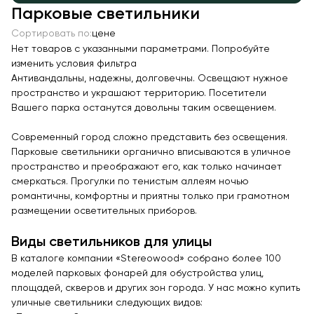
Парковые светильники
Качалки на пружине
Сортировать по:
цене
Игровые домики
Нет товаров с указанными параметрами. Попробуйте
Канатные дороги
изменить условия фильтра
Антивандальны, надежны, долговечны. Освещают нужное
Песочницы
пространство и украшают территорию. Посетители
Игровые элементы
Вашего парка останутся довольны таким освещением.
Теневые навесы для детских садов
Современный город сложно представить без освещения.
Встраиваемые уличные батуты
Парковые светильники органично вписываются в уличное
пространство и преображают его, как только начинает
Показать все товары
смеркаться. Прогулки по тенистым аллеям ночью
романтичны, комфортны и приятны только при грамотном
МАФ
размещении осветительных приборов.
Скамейки
Виды светильников для улицы
Уличные урны
В каталоге компании «Stereowood» собрано более 100
Велопарковки
моделей парковых фонарей для обустройства улиц,
площадей, скверов и других зон города. У нас можно купить
Парковые качели
уличные светильники следующих видов: