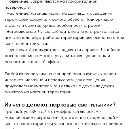
Контейнерные площадки для ТБО
· Подвесные. Закрепляются на горизонтальной
поверхности.
Навесы и беседки
· Настенные. Устанавливают на здания для освещения
Перголы
территории вокруг или самого объекта. Подчеркивают
отделку и архитектурные особенности строения.
Лежаки и шезлонги
· Встраиваемые. Лучше выбирать на этапе строительства
Стенды и указатели
или в начале обустройства территории для единства стиля
всех элементов улицы.
Умный город
· Грунтовые. Используют для подсветки дорожек. Линейное
Оборудование для выгула и дрессировки собак
расположение помогает улучшить освещение зоны и
создает интересный эффект.
Показать все товары
Любой из типов уличных фонарей можно купить в нашем
Уличное спортивное оборудование
интернет-магазине и использовать для освещения
приусадебных участков, зон отдыха на даче или других
Спортивные площадки в ЭКО-стиле
объектов на частной территории.
Оборудование для воркаута
Из чего делают парковые светильники?
Уличные тренажеры
Прочный, устойчивый к атмосферным явлениям и
Параворкаут
механическим повреждениям, эстетично оформленный –
УРБАНИКА спорт
все это характеристики уличного осветительного прибора.