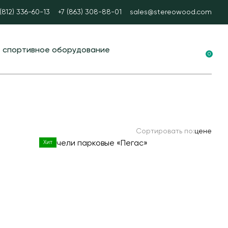
 (812) 336-60-13
+7 (863) 308-88-01
sales@stereowood.com
е спортивное оборудование
0
ные площадки в ЭКО-стиле
вание для воркаута
 тренажеры
Сортировать по:
цене
каут
Хит
А спорт
ые столы
ные ворота
ые и стационарные