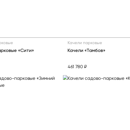
Детские карусели
Стенды и указатели
Качалки на пружине
Умный город
Показат
Игровые домики
Оборудование для выгула и
дрессировки собак
Канатные дороги
Песочницы
Показать все товары
рковые
Качели парковые
арковые «Сити»
Качели «Тамбов»
Игровые элементы
Теневые навесы для детских садов
461 780 ₽
Встраиваемые уличные батуты
Показать все товары