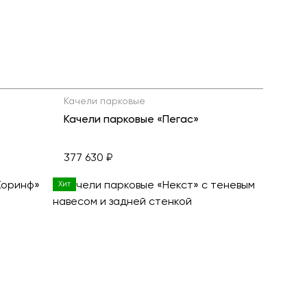
ь все товары
Качели парковые
Качели парковые «Пегас»
377 630 ₽
Хит