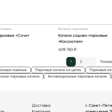
рковые
Качели парковые
арковые «Сочи»
Качели садово-парковые
«Кассиопея»
408 760 ₽
1
2
Показа
рковые кованые
Парковые качели на цепях
Парковые ка
ские парковые качели
Антивандальные парковые качели
арковые качели
Парковые качели с навесом
Доставка
г. Санкт-Пете
ое
Компания
помещение 7