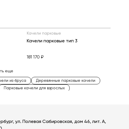
Качели парковые
Качели парковые тип 3
181 170 ₽
ть еще
чели из бруса
Деревянные парковые качели
Парковые качели для взрослых
рбург, ул. Полевая Сабировская, дом 46, лит. А,
0