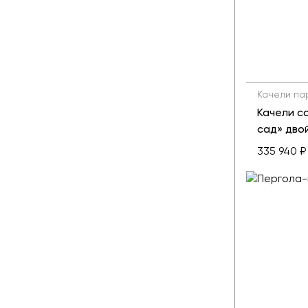
Качели па
Качели с
сад» дво
335 940 ₽