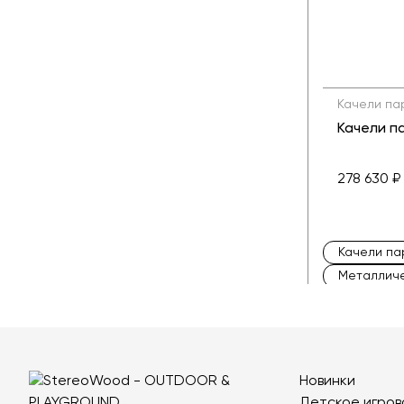
Качели па
Качели п
278 630 ₽
Качели па
Металличе
Двойные п
Новинки
Детское игров