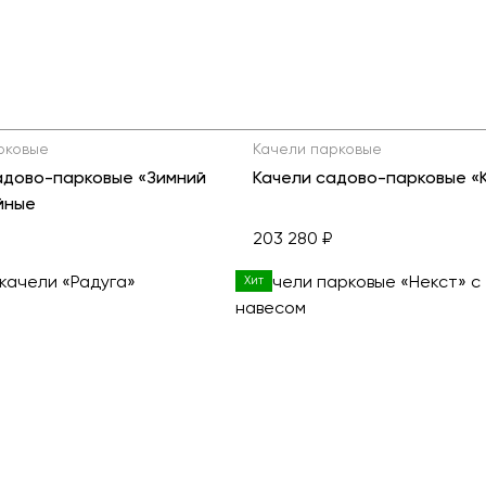
рковые
Качели парковые
адово-парковые «Зимний
Качели садово-парковые «
йные
203 280 ₽
Хит