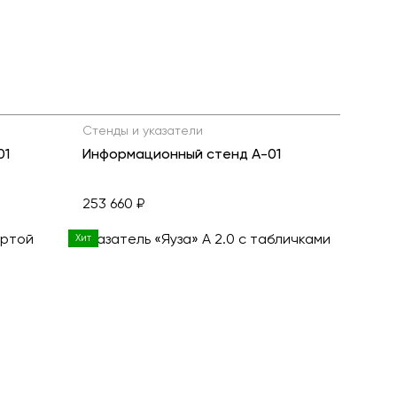
ь все товары
Стенды и указатели
тенд С-01
Информационный стенд А-01
253 660 ₽
Хит