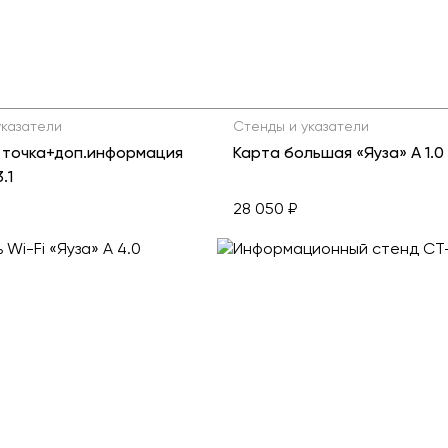
указатели
Стенды и указатели
 точка+доп.информация
Карта большая «Яуза» А 1.0
.1
28 050 ₽