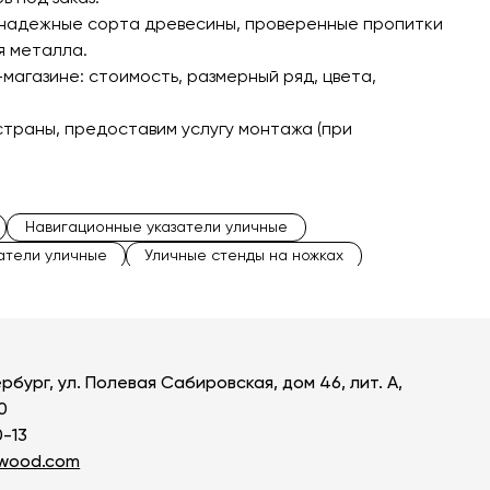
 надежные сорта древесины, проверенные пропитки
я металла.
магазине: стоимость, размерный ряд, цвета,
страны, предоставим услугу монтажа (при
Навигационные указатели уличные
затели уличные
Уличные стенды на ножках
тели
Стальные указатели
рбург, ул. Полевая Сабировская, дом 46, лит. А,
0
0-13
owood.com