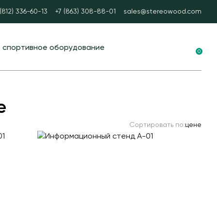
 (812) 336-60-13
+7 (863) 308-88-01
sales@stereowood.com
е спортивное оборудование
0
ные площадки в ЭКО-стиле
вание для воркаута
е
 тренажеры
Сортировать по:
цене
каут
А спорт
ые столы
ные ворота
ые и стационарные