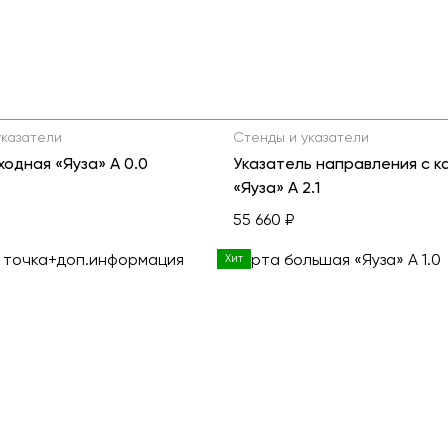
указатели
Стенды и указатели
одная «Яуза» А 0.0
Указатель направления с к
«Яуза» А 2.1
55 660 ₽
Хит