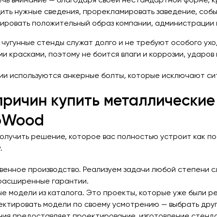
ечь внимание — благодаря своей нестандартной форме, 
ить нужные сведения, прорекламировать заведение, собы
ировать положительный образ компании, администрации г
 чугунные стенды служат долго и не требуют особого ух
и красками, поэтому не боится влаги и коррозии, ударов
ии используются анкерные болты, которые исключают ситу
причин купить металлические
eoWood
олучить решение, которое вас полностью устроит как по 
.
венное производство. Реализуем задачи любой степени с
расширенные гарантии.
е модели из каталога. Это проекты, которые уже были ре
ектировать модели по своему усмотрению — выбрать друг
ния предоставляет проектирование, изготовление стендов