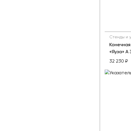
Стенды и 
Конечная
«Яуза» А 3
32 230 ₽