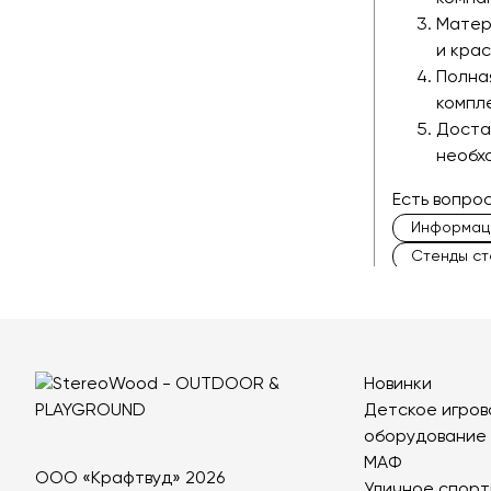
Матер
и кра
Полная
компл
Доста
необх
Есть вопро
Информаци
Стенды ст
Навигацио
Информац
Новинки
Детское игров
оборудование
МАФ
ООО «Крафтвуд» 2026
Уличное спорт