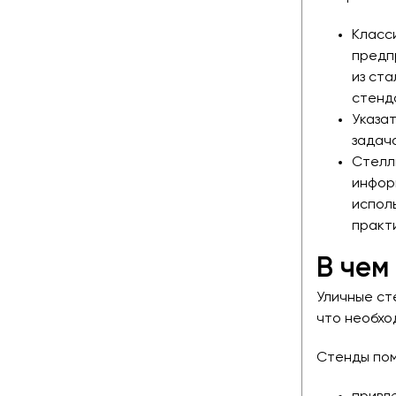
Класс
предп
из ст
стенд
Указат
задач
Стелл
инфор
испол
практ
В чем
Уличные ст
что необхо
Стенды по