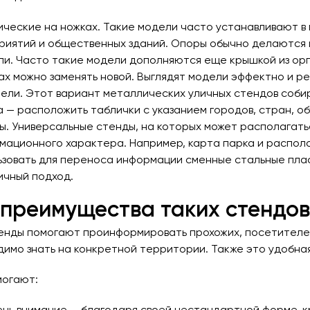
ические на ножках. Такие модели часто устанавливают в 
риятий и общественных зданий. Опоры обычно делаются из
али. Часто такие модели дополняются еще крышкой из орг
ах можно заменять новой. Выглядят модели эффектно и р
ели. Этот вариант металлических уличных стендов собира
а — расположить таблички с указанием городов, стран, о
ы. Универсальные стенды, на которых может располагатьс
мационного характера. Например, карта парка и распол
ьзовать для переноса информации сменные стальные плас
ичный подход.
 преимущества таких стендов
енды помогают проинформировать прохожих, посетителе
димо знать на конкретной территории. Также это удобна
могают: