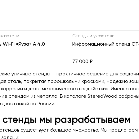
указатели
Стенды и указатели
 Wi-Fi «Яуза» А 4.0
Информационный стенд СТ
77 000 ₽
кие уличные стенды — практичное решение для создани
я сталь, покрытая порошковыми красками, надежно защи
 коррозии и даже механического воздействия. Именно по
ие стендам из металла. В каталоге StereoWood собраны
 с доставкой по России.
 стенды мы разрабатываем
стендов существует большое множество. Мы предлагаем 
 задачи: