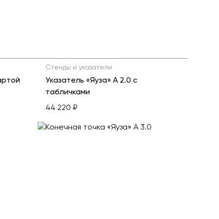
Стенды и указатели
артой
Указатель «Яуза» А 2.0 с
табличками
44 220 ₽