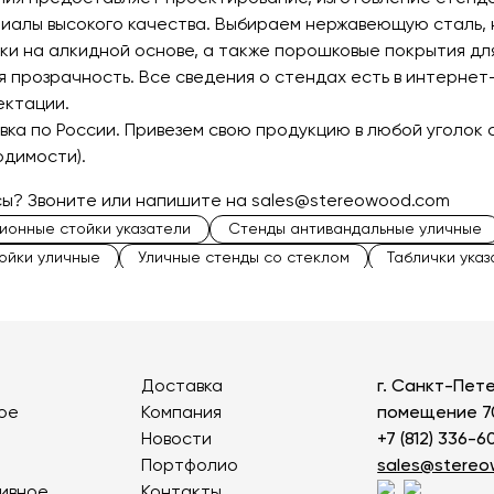
иалы высокого качества. Выбираем нержавеющую сталь,
ски на алкидной основе, а также порошковые покрытия дл
 прозрачность. Все сведения о стендах есть в интернет-
ектации.
вка по России. Привезем свою продукцию в любой уголок 
одимости).
сы? Звоните или напишите на
sales@stereowood.com
онные стойки указатели
Стенды антивандальные уличные
ойки уличные
Уличные стенды со стеклом
Таблички ука
нные столбы
Информационные таблички
Высокие указа
ионные уличные стенды
Доставка
г. Санкт-Пете
ое
Компания
помещение 7
Новости
+7 (812) 336-6
Портфолио
sales@stere
ивное
Контакты