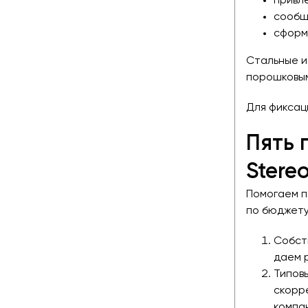
привл
сообщ
сформ
Стальные и
порошковым
Для фиксац
Пять 
Ster
Помогаем п
по бюджету
Собст
даем 
Типовы
скорр
компа