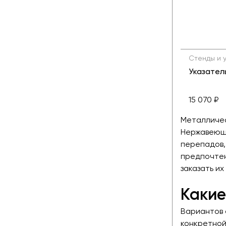
Стенды и 
Указатель
15 070 ₽
Металличес
Нержавеюща
перепадов,
предпочтен
заказать их
Какие
Вариантов 
конкретной