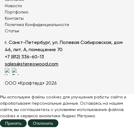
Теннисные столы
Новости
Футбольные ворота
Портфолио
Контакты
Мобильные и стационарные трибуны
Политика Конфиденциальности
Показать все товары
Статьи
г. Санкт-Петербург, ул. Полевая Сабировская, дом
46, лит. А, помещение 70
О компании
▼
+7 (812) 336-60-13
Партнёрам
▼
sales@stereowood.com
Новости
ООО «Крафтвуд» 2026
Портфолио
Мы используем файлы cookies для улучшения работы сайта и
Контакты
обрабатываем персональные данные. Оставаясь на нашем
сайте, вы соглашаетесь с
условиями
использования файлов
Статьи
cookies и сервиса аналитики Яндекс Метрика.
Принять
Отклонить
Личный кабинет