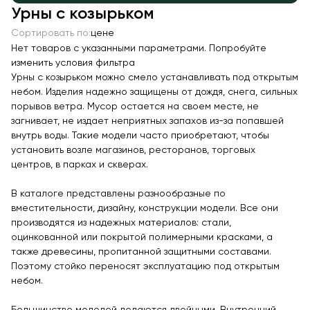
Урны с козырьком
Качалки на пружине
Сортировать по:
цене
Игровые домики
Нет товаров с указанными параметрами. Попробуйте
Канатные дороги
изменить условия фильтра
Урны с козырьком можно смело устанавливать под открытым
Песочницы
небом. Изделия надежно защищены от дождя, снега, сильных
Игровые элементы
порывов ветра. Мусор остается на своем месте, не
загнивает, не издает неприятных запахов из-за попавшей
Теневые навесы для детских садов
внутрь воды. Такие модели часто приобретают, чтобы
Встраиваемые уличные батуты
установить возле магазинов, ресторанов, торговых
центров, в парках и скверах.
Показать все товары
В каталоге представлены разнообразные по
МАФ
вместительности, дизайну, конструкции модели. Все они
производятся из надежных материалов: стали,
Скамейки
оцинкованной или покрытой полимерными красками, а
Уличные урны
также древесины, пропитанной защитными составами.
Поэтому стойко переносят эксплуатацию под открытым
Велопарковки
небом.
Парковые качели