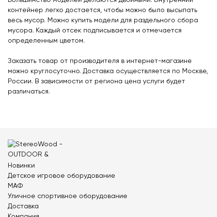
Большинство моделей делаются двойными. Внутренний
Контейнерные площадки для ТБО
контейнер легко достается, чтобы можно было высыпать
Навесы и беседки
весь мусор. Можно купить модели для раздельного сбора
Перголы
мусора. Каждый отсек подписывается и отмечается
определенным цветом.
Лежаки и шезлонги
Стенды и указатели
Заказать товар от производителя в интернет-магазине
можно круглосуточно. Доставка осуществляется по Москве,
Умный город
России. В зависимости от региона цена услуги будет
Оборудование для выгула и дрессировки собак
различаться.
Показать все товары
Уличное спортивное оборудование
Спортивные площадки в ЭКО-стиле
Оборудование для воркаута
Новинки
Детское игровое оборудование
Уличные тренажеры
МАФ
Параворкаут
Уличное спортивное оборудование
Доставка
УРБАНИКА спорт
Компания