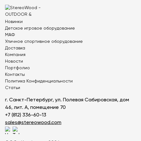
Контейнерные площадки для ТБО
Навесы и беседки
Перголы
Новинки
Детское игровое оборудование
Лежаки и шезлонги
МАФ
Стенды и указатели
Уличное спортивное оборудование
Доставка
Умный город
Компания
Оборудование для выгула и дрессировки собак
Новости
Портфолио
Показать все товары
Контакты
Политика Конфиденциальности
Уличное спортивное оборудование
Статьи
Спортивные площадки в ЭКО-стиле
г. Санкт-Петербург, ул. Полевая Сабировская, дом
Оборудование для воркаута
46, лит. А, помещение 70
Уличные тренажеры
+7 (812) 336-60-13
sales@stereowood.com
Параворкаут
УРБАНИКА спорт