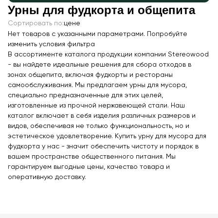
Урны для фудкорта и общепита
Качалки на пружине
Сортировать по:
цене
Игровые домики
Нет товаров с указанными параметрами. Попробуйте
Канатные дороги
изменить условия фильтра
В ассортименте каталога продукции компании Stereowood
Песочницы
- вы найдете идеальные решения для сбора отходов в
Игровые элементы
зонах общепита, включая фудкорты и рестораны
самообслуживания. Мы предлагаем урны для мусора,
Теневые навесы для детских садов
специально предназначенные для этих целей,
Встраиваемые уличные батуты
изготовленные из прочной нержавеющей стали. Наш
каталог включает в себя изделия различных размеров и
Показать все товары
видов, обеспечивая не только функциональность, но и
эстетическое удовлетворение. Купить урну для мусора для
МАФ
фудкорта у нас - значит обеспечить чистоту и порядок в
вашем пространстве общественного питания. Мы
Скамейки
гарантируем выгодные цены, качество товара и
Уличные урны
оперативную доставку.
Велопарковки
Парковые качели