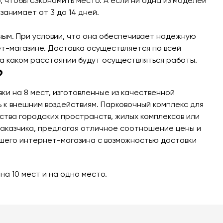
 чтобы сэкономить место. А если ни одна из моделей
занимает от 3 до 14 дней.
ь все товары
ым. При условии, что она обеспечивает надежную
ет-магазине. Доставка осуществляется по всей
 на каком расстоянии будут осуществляться работы.
?
и на 8 мест, изготовленные из качественной
 к внешним воздействиям. Парковочный комплекс для
тва городских пространств, жилых комплексов или
заказчика, предлагая отличное соотношение цены и
ашего интернет-магазина с возможностью доставки
,
на 10 мест
и на
одно место
.