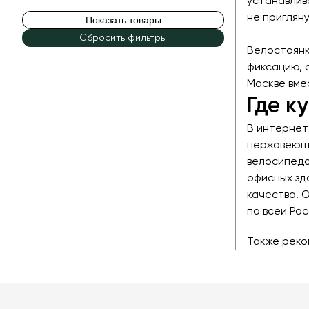
устанавлив
не пригляну
Показать товары
Сбросить фильтры
Велостоянк
фиксацию, 
Москве вме
Где к
В интернет
нержавеюще
велосипедо
офисных зд
качества. 
по всей Рос
Также рек