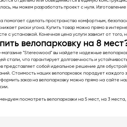
Детские карусели
Стенды и указатели
аются отдельно или объединяются в единую конструкцию,
лась, мы можем разработать проект с нуля. Изготовление 
Качалки на пружине
Умный город
Показат
Игровые домики
Оборудование для выгула и
а помогает сделать пространство комфортным, безопасн
дрессировки собак
снижает риски угона. Купить товар можно прямо в интерн
Канатные дороги
сте с установкой. Конечная цена услуги зависит от того,
Песочницы
упить велопарковку на 8 мест
Показать все товары
Игровые элементы
-магазине "Stereowood" вы найдете надежные велопарковк
й стали, что гарантирует долговечность и устойчивость
Теневые навесы для детских садов
в представляет собой идеальное решение для обустройс
Встраиваемые уличные батуты
аний. Стоимость наших велопарковок порадует каждого 
Оформить заказ на велопарковку можно прямо на сайте н
Показать все товары
сии.
омендуем посмотреть
велопарковки на 5 мест
,
на 3 места