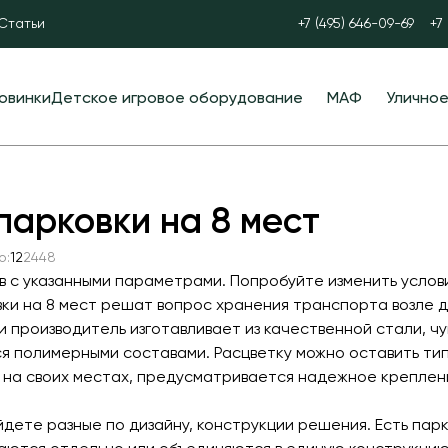
Статьи
+7 (495) 646-09-69
+7
овинки
Детское игровое оборудование
МАФ
Улично
Детские игровые комплексы
Скамейки
Спортив
Детские научные площадки
Уличные урны
Оборудо
парковки на 8 мест
Детские горки
Велопарковки
Уличные
о:
12
24
48
Игры с водой и песком
Парковые качели
Паравор
в с указанными параметрами. Попробуйте изменить услов
Полосы препятствий
Контейнерные площадки для ТБО
УРБАНИК
ки на 8 мест решат вопрос хранения транспорта возле до
и производитель изготавливает из качественной стали, чу
Пространственные сетки
Навесы и беседки
Теннисн
я полимерными составами. Расцветку можно оставить типо
Балансиры
Перголы
Футболь
 на своих местах, предусматривается надежное креплен
Качели
Лежаки и шезлонги
Мобильн
айдете разные по дизайну, конструкции решения. Есть пар
трибуны