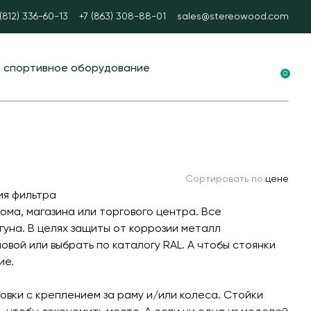
 (812) 336-60-13
+7 (863) 308-88-01
sales@stereowood.com
е спортивное оборудование
0
ные площадки в ЭКО-стиле
вание для воркаута
 тренажеры
Сортировать по:
цене
каут
ия фильтра
А спорт
ма, магазина или торгового центра. Все
гуна. В целях защиты от коррозии металл
ые столы
вой или выбрать по каталогу RAL. А чтобы стоянки
ные ворота
ие.
ые и стационарные
ковки с креплением за раму и/или колеса. Стойки