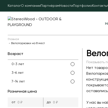
Каталог
О компании
Партнёрам
Новости
Портфолио
Контакты
Н
Главная
Велопарковки на 8 мест
Вело
Возраст
Показывать п
0-3 лет
Нет товаро
3-6 лет
Велопарков
конструкци
7-14 лет
покрываетс
оставались
Розничная цена
У нас вы н