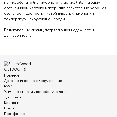
Контейнерные площадки для ТБО
поликарбоната (полимерного пластика). Венчающим
светильникам из этого материала свойственна хорошая
Навесы и беседки
светопроницаемость и устойчивость к изменениям
Перголы
температуры окружающей среды.
Лежаки и шезлонги
Великолепный дизайн, потрясающая надежность и
Стенды и указатели
долговечность.
Умный город
Оборудование для выгула и дрессировки собак
Показать все товары
Уличное спортивное оборудование
Новинки
Спортивные площадки в ЭКО-стиле
Детское игровое оборудование
МАФ
Оборудование для воркаута
Уличное спортивное оборудование
Уличные тренажеры
Доставка
Компания
Параворкаут
Новости
УРБАНИКА спорт
Портфолио