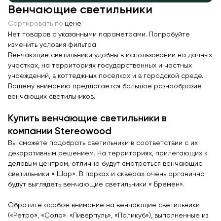
Венчающие светильники
Качалки на пружине
Сортировать по:
цене
Игровые домики
Нет товаров с указанными параметрами. Попробуйте
Канатные дороги
изменить условия фильтра
Венчающие светильники удобны в использовании на дачных
Песочницы
участках, на территориях государственных и частных
Игровые элементы
учреждений, в коттеджных поселках и в городской среде.
Вашему вниманию предлагается большое разнообразие
Теневые навесы для детских садов
венчающих светильников.
Встраиваемые уличные батуты
Купить венчающие светильники в
Показать все товары
компании Stereowood
МАФ
Вы сможете подобрать светильники в соответствии с их
декоративным решением. На территориях, прилегающих к
Скамейки
деловым центрам, отлично будут смотреться венчающие
светильники « Шар». В парках и скверах очень органично
Уличные урны
будут выглядеть венчающие светильники « Бремен».
Велопарковки
Обратите особое внимание на венчающие светильники
Парковые качели
(«Ретро», «Соло». «Ливерпуль», «Поликуб»), выполненные из