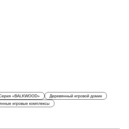
все товары
Серия «BALKWOOD»
Деревянный игровой домик
янные игровые комплексы