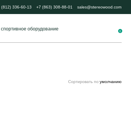
 (812) 336-60-13
+7 (863) 308-88-01
sales@stereowood.com
 спортивное оборудование
0
е площадки в ЭКО-стиле
ие для воркаута
ренажеры
ут
Сортировать по:
умолчанию
 спорт
 столы
е ворота
 и стационарные трибуны