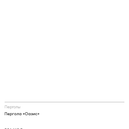
Теннисные столы
Футбольные ворота
Мобильные и стационарные трибуны
Показать все товары
О компании
▼
Партнёрам
▼
Новости
Портфолио
Контакты
Перголы
Статьи
Пергола «Оазис»
Личный кабинет