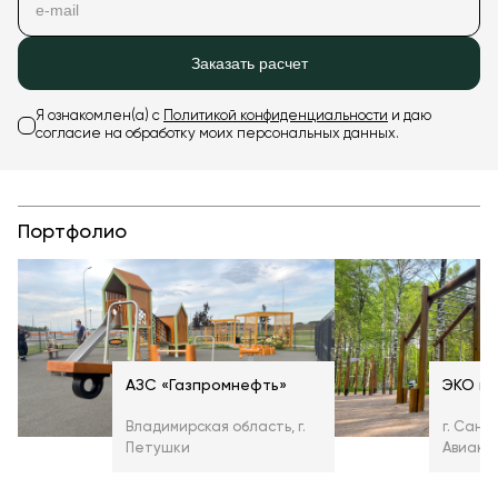
Заказать расчет
Я ознакомлен(а) с
Политикой конфиденциальности
и даю
согласие на обработку моих персональных данных.
Портфолио
АЗС «Газпромнефть»
ЭКО во
Владимирская область, г.
г. Санк
Петушки
Авиакон