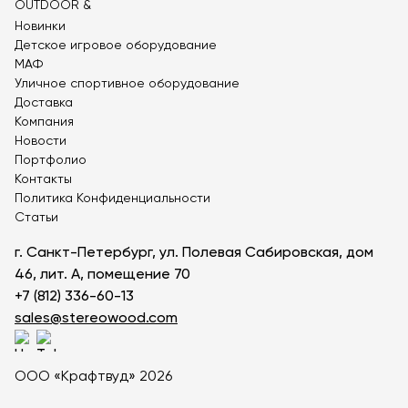
Детские теневые навесы
Новинки
Теневые навесы для детских садов
Детское игровое оборудование
Перголы для кафе
Арочные перголы
МАФ
Пляжные перголы
Большие перголы
Уличное спортивное оборудование
Перголы от солнца
Перголы от дождя
Доставка
Компания
Парковые перголы
Круглые перголы
Новости
Коричневые перголы
Серые перголы
Портфолио
Квадратные перголы
Односкатные перголы
Контакты
Перголы из труб
Перголы для цветов
Политика Конфиденциальности
Статьи
Перголы для винограда
Перголы с крышей
Металлические перголы
Деревянные перголы
г. Санкт-Петербург, ул. Полевая Сабировская, дом
46, лит. А, помещение 70
+7 (812) 336-60-13
sales@stereowood.com
ООО «Крафтвуд» 2026