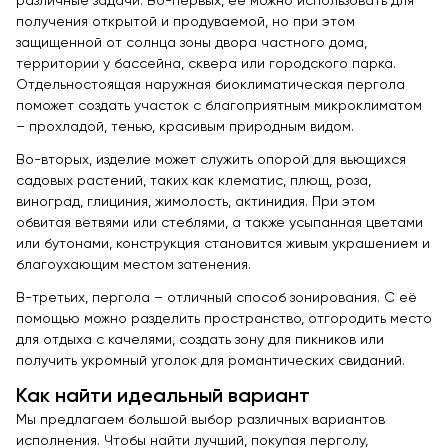
различные задачи. Во-первых, её можно использовать для
получения открытой и продуваемой, но при этом
защищенной от солнца зоны двора частного дома,
территории у бассейна, сквера или городского парка.
Отдельностоящая наружная биоклиматическая пергола
поможет создать участок с благоприятным микроклиматом
– прохладой, тенью, красивым природным видом.
Во-вторых, изделие может служить опорой для вьющихся
садовых растений, таких как клематис, плющ, роза,
виноград, глициния, жимолость, актинидия. При этом
обвитая ветвями или стеблями, а также усыпанная цветами
или бутонами, конструкция становится живым украшением и
благоухающим местом затенения.
В-третьих, пергола – отличный способ зонирования. С её
помощью можно разделить пространство, отгородить место
для отдыха с качелями, создать зону для пикников или
получить укромный уголок для романтических свиданий.
Как найти идеальный вариант
Мы предлагаем большой выбор различных вариантов
исполнения. Чтобы найти лучший, покупая перголу,