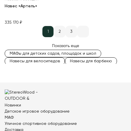
Навес «Артель»
335 170 ₽
1
2
3
Показать еще
МАФы для детских садов, площадок и школ
Навесы для велосипедов
Навесы для барбекю
Навесы из поликарбоната
Прямоугольные беседки
Крытые беседки
Открытые беседки
Беседки из бруса
Закрытые беседки
Деревянные беседки
Квадратные навесы
Полукруглые навесы
Двухскатные навесы
Новинки
Навесы от дождя
Навесы для террас
Детское игровое оборудование
Теневые навесы
Навесы от солнца
МАФ
Навесы для мангалов
Навесы из металлопрофиля
Уличное спортивное оборудование
Деревянные навесы
Металлические навесы
Доставка