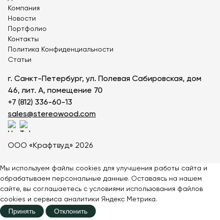
Компания
Односкатные навесы
Навесы со скамейками
Новости
Деревянные теневые навесы
Парковые беседки
Портфолио
Теневые навесы для детских садов
Контакты
Парковые качели на цепях
Политика Конфиденциальности
Статьи
Парковые качели из бруса
Деревянные парковые качели
г. Санкт-Петербург, ул. Полевая Сабировская, дом
Парковые качели для взрослых
46, лит. А, помещение 70
Парковые качели с навесом
Пляжные перголы
+7 (812) 336-60-13
Большие перголы
Перголы от солнца
sales@stereowood.com
Парковые перголы
Коричневые перголы
Отдельностоящие перголы
Перголы с крышей
ООО «Крафтвуд» 2026
Деревянные перголы
Скамейки с навесом
Мы используем файлы cookies для улучшения работы сайта и
обрабатываем персональные данные. Оставаясь на нашем
сайте, вы соглашаетесь с
условиями
использования файлов
cookies и сервиса аналитики Яндекс Метрика.
Принять
Отклонить