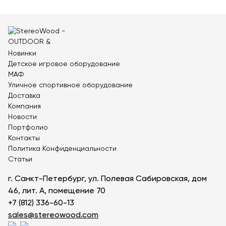
Теннисные столы
Футбольные ворота
Мобильные и стационарные трибуны
Показать все товары
Новинки
Детское игровое оборудование
МАФ
Уличное спортивное оборудование
О компании
▼
Доставка
Партнёрам
▼
Компания
Новости
Новости
Портфолио
Контакты
Портфолио
Политика Конфиденциальности
Статьи
Контакты
г. Санкт-Петербург, ул. Полевая Сабировская, дом
46, лит. А, помещение 70
Статьи
+7 (812) 336-60-13
Личный кабинет
sales@stereowood.com