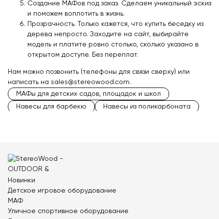
Создание МАФов под заказ. Сделаем уникальный эскиз
и поможем воплотить в жизнь.
Прозрачность. Только кажется, что купить беседку из
дерева непросто. Заходите на сайт, выбирайте
модель и платите ровно столько, сколько указано в
открытом доступе. Без переплат.
Нам можно позвонить (телефоны для связи сверху) или
написать на sales@stereowood.com.
МАФы для детских садов, площадок и школ
Навесы для барбекю
Навесы из поликарбоната
Прямоугольные беседки
Крытые беседки
Открытые беседки
Беседки из бруса
Металлические беседки
Закрытые беседки
Полукруглые навесы
Двухскатные навесы
Навесы от дождя
Навесы для террас
Новинки
Теневые навесы
Навесы от солнца
Детское игровое оборудование
Навесы для мангалов
Деревянные навесы
МАФ
Навесы со скамейками
Уличное спортивное оборудование