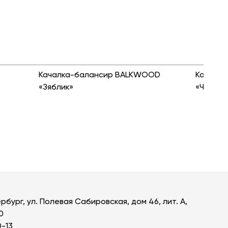
Качалка-балансир BALKWOOD
Качалк
«Зяблик»
«Чижик»
рбург, ул. Полевая Сабировская, дом 46, лит. А,
0
0-13