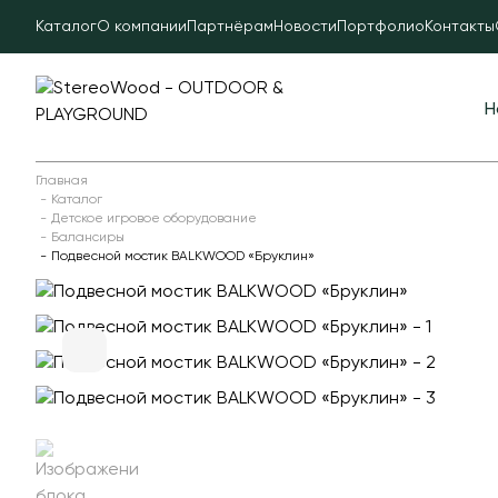
Каталог
О компании
Партнёрам
Новости
Портфолио
Контакты
Н
Главная
Каталог
Детское игровое оборудование
Балансиры
Подвесной мостик BALKWOOD «Бруклин»