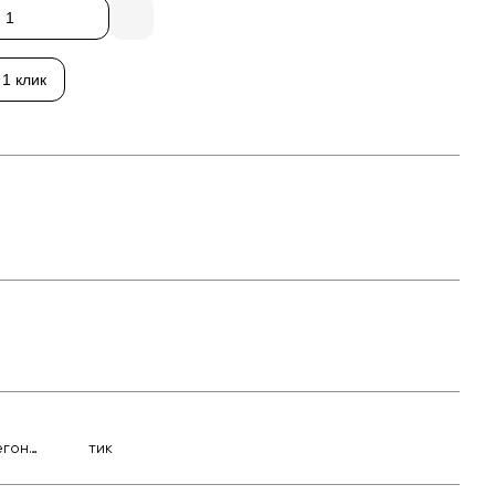
ь все товары
 1 клик
егон
тик
ssic