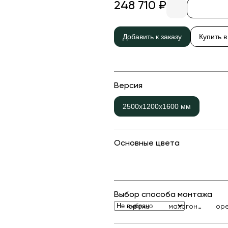
Детские карусели
Стенды и указатели
248 710 ₽
Качалки на пружине
Умный город
Показат
Добавить к заказу
Купить в
Игровые домики
Оборудование для выгула и
дрессировки собак
Канатные дороги
Песочницы
Показать все товары
Версия
Игровые элементы
2500х1200х1600 мм
Теневые навесы для детских садов
Встраиваемые уличные батуты
Основные цвета
Показать все товары
Выбор способа монтажа
орех
махагон
ор
classic
classic
cla