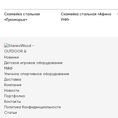
Теннисные столы
Футбольные ворота
Скамейка стальная
Скамейка стальная «Афина
Мобильные и стационарные трибуны
«Лукоморье»
УНИ»
Показать все товары
О компании
▼
Партнёрам
▼
Новинки
Детское игровое оборудование
Новости
МАФ
Уличное спортивное оборудование
Портфолио
Доставка
Компания
Контакты
Новости
Портфолио
Статьи
Контакты
Политика Конфиденциальности
Личный кабинет
Статьи