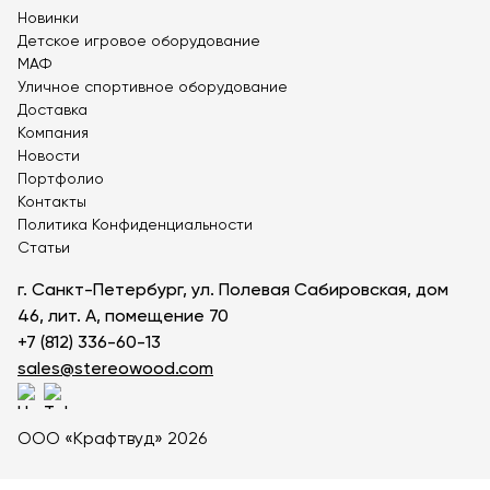
Теннисные столы
Новинки
Детское игровое оборудование
Футбольные ворота
МАФ
Мобильные и стационарные трибуны
Уличное спортивное оборудование
Доставка
Показать все товары
Компания
Новости
Портфолио
О компании
▼
Контакты
Политика Конфиденциальности
Партнёрам
▼
Статьи
Новости
г. Санкт-Петербург, ул. Полевая Сабировская, дом
46, лит. А, помещение 70
Портфолио
+7 (812) 336-60-13
Контакты
sales@stereowood.com
Статьи
ООО «Крафтвуд» 2026
Личный кабинет