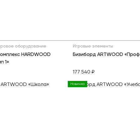
Детские карусели
Стенды и указатели
Качалки на пружине
Умный город
Показат
Игровые домики
Оборудование для выгула и
дрессировки собак
Канатные дороги
Песочницы
Показать все товары
гровое оборудование
Игровые элементы
 комплекс HARDWOOD
Бизиборд ARTWOOD «Проф
Игровые элементы
п 1»
Теневые навесы для детских садов
177 540 ₽
Встраиваемые уличные батуты
Новинка
Показать все товары