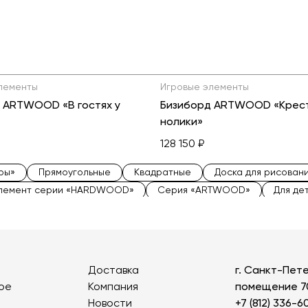
лементы
Игровые элементы
 ARTWOOD «В гостях у
Бизиборд ARTWOOD «Крес
нолики»
128 150 ₽
ры»
Прямоугольные
Квадратные
Доска для рисова
элемент серии «HARDWOOD»
Серия «ARTWOOD»
Для де
 детских садов
Маленькие горки
Горки серия «BALKWO
гровые формы
Игровые комплексы для детского сада
Доставка
г. Санкт-Пете
ое
Компания
помещение 7
Новости
+7 (812) 336-6