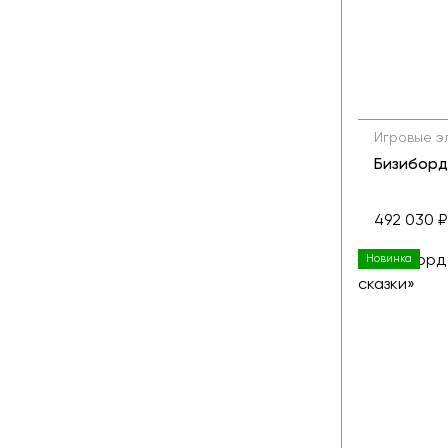
Игровые э
Бизибор
492 030 ₽
Новинка