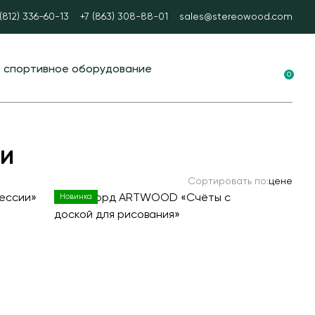
 (812) 336-60-13
+7 (863) 308-88-01
sales@stereowood.com
е спортивное оборудование
0
ные площадки в ЭКО-стиле
вание для воркаута
ки
 тренажеры
Сортировать по:
цене
каут
Новинка
А спорт
ые столы
ные ворота
ые и стационарные