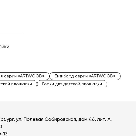
тики
ния серии «ARTWOOD»
Бизиборд серии «ARTWOOD»
тской площадки
Горки для детской площадки
OD»
Металлические детские игровые комплексы
рбург, ул. Полевая Сабировская, дом 46, лит. А,
0
0-13