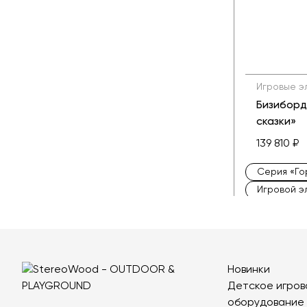
Игровые э
Бизиборд
сказки»
139 810 ₽
Серия «Го
Игровой 
Горки для
Детские и
Новинки
Детское игров
оборудование