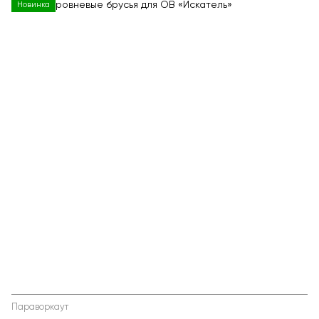
Новинка
Параворкаут