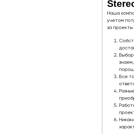
Ster
Наша компа
учетом пот
за проекты
Собст
достав
Выбор
знаем,
порош
Все т
ответ
Разные
приобр
Работ
проек
Никак
харак