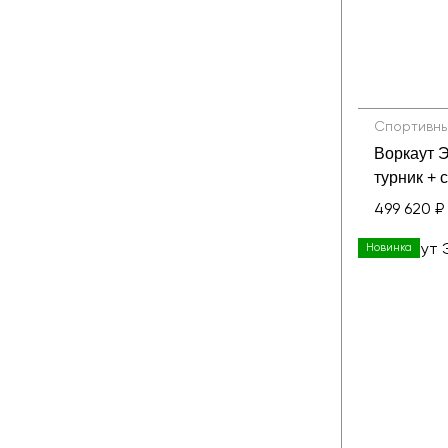
Спортивны
Воркаут 
турник + 
для отжи
499 620 ₽
Новинка