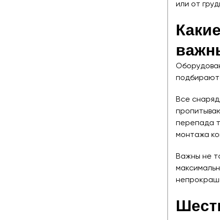
или от груд
Каки
важн
Оборудован
подбираютс
Все снаряд
пропитываю
перепада т
монтажа ко
Важны не т
максимальн
непрокраше
Шесть