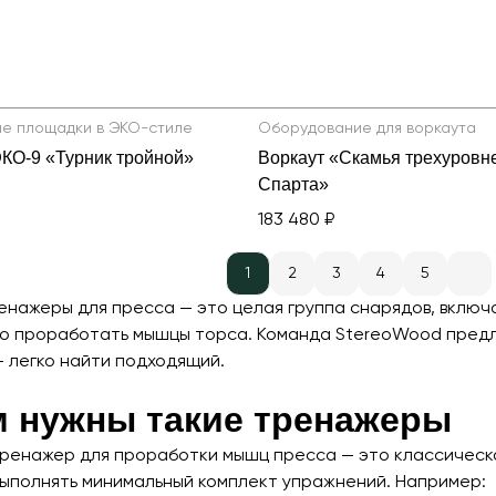
е площадки в ЭКО-стиле
Оборудование для воркаута
ЭКО-9 «Турник тройной»
Воркаут «Скамья трехуровн
Спарта»
183 480 ₽
1
2
3
4
5
енажеры для пресса — это целая группа снарядов, включа
о проработать мышцы торса. Команда StereoWood предл
 легко найти подходящий.
м нужны такие тренажеры
ренажер для проработки мышц пресса — это классическая
выполнять минимальный комплект упражнений. Например: