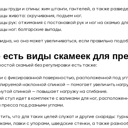
цы груди и спины: жим штанги, гантелей, а также разведе
цы живота: скручивания, подъем ног.
цы рук: отжимания с постановкой рук и ног на скамью д
шцы ног: болгарские выпады.
видна, но она может увеличиваться, если правильно подо
 есть виды скамеек для пр
ростой скамьей без регулировки есть также:
и с фиксированной поверхностью, расположенной под угло
улируемой наклонной спинкой — помогает увеличить нагру
нутой спинкой — повышает нагрузку на сгибание.
й стул идет в комплекте с валиками для ног, расположе
 пресса под разными углами.
ить, что для таких целей служат и другие снаряды: турни
ками, лавки с упорами, шведские стенки, а также разноо