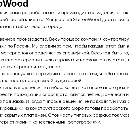
eoWood
ния сама разрабатывает и производит все изделия, а та
ребностей клиента. Мощностей StereoWood достаточно, ч
 в масштабах целого города.
венное производство. Весь процесс компания контролиру
ки по России. Мы следим за тем, чтобы каждый этап был 
 материалов определяется спецификой. Весь год быть по
 какие материалы с нею справятся: нержавеющая сталь, д
ковая окраска и так далее.
овары получают сертификаты соответствия, чтобы подтве
ственность перед своей аудиторией.
 типовые решения на выбор. Когда в каталоге много разн
ести подходящий снаряд становится легче. Даже если из
а под заказ. Иногда типовые решения не подходят, и нуж
тировщики из конструкторского бюро готовы поработать
их скрытых платежей. Стоимость типовых разработок ука
теристиками и качественными фотографиями.