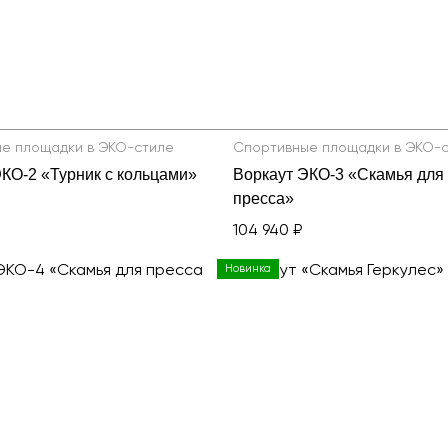
Детские карусели
Стенды и указатели
Показать 
Качалки на пружине
Умный город
Игровые домики
Оборудование для выгула и
дрессировки собак
Канатные дороги
Песочницы
Показать все товары
е площадки в ЭКО-стиле
Спортивные площадки в ЭКО-
КО-2 «Турник с кольцами»
Воркаут ЭКО-3 «Скамья для
Игровые элементы
пресса»
Теневые навесы для детских садов
104 940 ₽
Встраиваемые уличные батуты
Новинка
Показать все товары