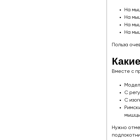
На мыш
На мыш
На мыш
На мы
Польза оче
Какие
Вместе с п
Модел
С рег
С изог
Римски
мышцы
Нужно отмет
подлокотни