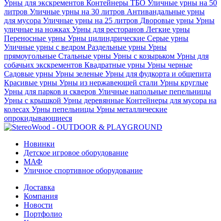
Урны для экскрементов
Контейнеры ТБО
Уличные урны на 50
литров
Уличные урны на 30 литров
Антивандальные урны
для мусора
Уличные урны на 25 литров
Дворовые урны
Урны
уличные на ножках
Урны для ресторанов
Легкие урны
Переносные урны
Урны цилиндрические
Серые урны
Уличные урны с ведром
Раздельные урны
Урны
прямоугольные
Стальные урны
Урны с козырьком
Урны для
собачьих экскрементов
Квадратные урны
Урны черные
Садовые урны
Урны зеленые
Урны для фудкорта и общепита
Красивые урны
Урны из нержавеющей стали
Урны круглые
Урны для парков и скверов
Уличные напольные пепельницы
Урны с крышкой
Урны деревянные
Контейнеры для мусора на
колесах
Урны пепельницы
Урны металлические
опрокидывающиеся
Новинки
Детское игровое оборудование
МАФ
Уличное спортивное оборудование
Доставка
Компания
Новости
Портфолио