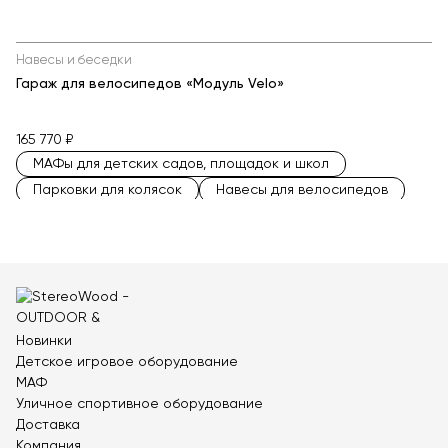
Навесы и беседки
Гараж для велосипедов «Модуль Velo»
165 770 ₽
МАФы для детских садов, площадок и школ
Парковки для колясок
Навесы для велосипедов
Парковки для самокатов с навесом
Велопарковки прямые
Велопарковки на 15 мест
Массовые велопарковки
Велопарковки на 6 мест
Велопарковки на 4 места
Металлические велопарковки
Новинки
Велопарковки на 10 мест
Детское игровое оборудование
Велопарковки на 2 места
Велопарковки на 7 мест
МАФ
Современные велопарковки
Уличное спортивное оборудование
Парковки для электросамокатов
Доставка
Компания