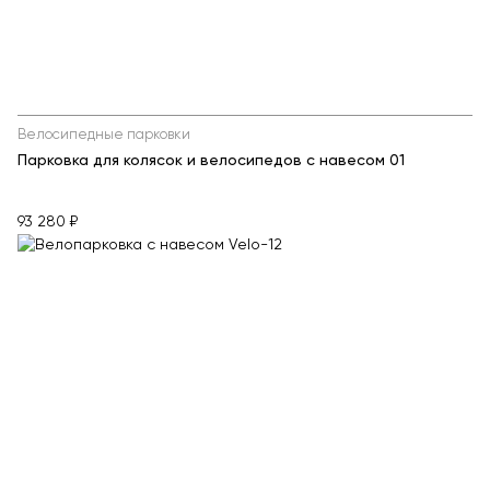
Теннисные столы
Футбольные ворота
Мобильные и стационарные трибуны
Показать все товары
Велосипедные парковки
Парковка для колясок и велосипедов с навесом 01
О компании
▼
93 280 ₽
Партнёрам
▼
Новости
Портфолио
Контакты
Статьи
Личный кабинет